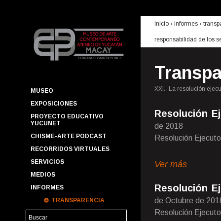
inicio
› informes ›
transp
responsabilidad de los s
Transpa
XXI.- La resolución ejec
MUSEO
EXPOSICIONES
Resolución Ej
PROYECTO EDUCATIVO
YUCUNET
de 2018
CHISME-ARTE PODCAST
Resolución Ejecuto
RECORRIDOS VIRTUALES
SERVICIOS
Ver más
MEDIOS
Resolución E
INFORMES
de Octubre de 201
TRANSPARENCIA
Resolución Ejecuto