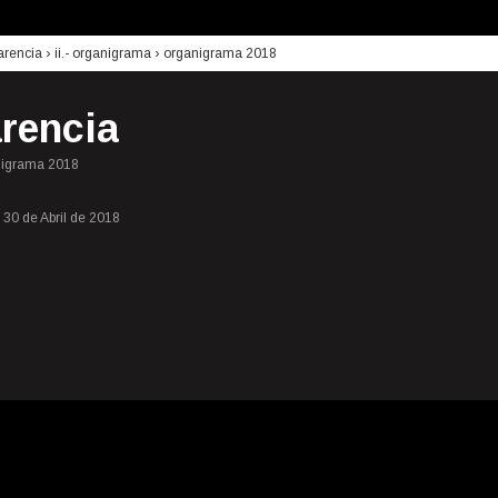
arencia
›
ii.- organigrama
› organigrama 2018
rencia
anigrama 2018
30 de Abril de 2018