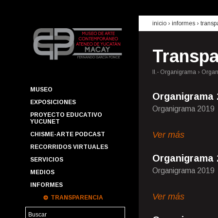
inicio
› informes ›
transp
Transpa
II.- Organigrama › Org
MUSEO
Organigrama 
EXPOSICIONES
Organigrama 2019
PROYECTO EDUCATIVO
YUCUNET
Ver más
CHISME-ARTE PODCAST
RECORRIDOS VIRTUALES
Organigrama 
SERVICIOS
Organigrama 2019
MEDIOS
INFORMES
Ver más
TRANSPARENCIA