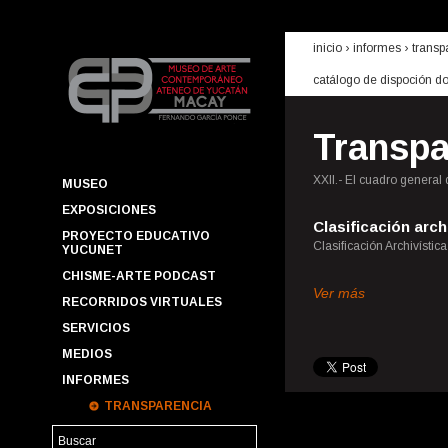
inicio
› informes ›
transp
catálogo de dispoción d
Transpa
XXII.- El cuadro general 
MUSEO
EXPOSICIONES
Clasificación arch
PROYECTO EDUCATIVO
Clasificación Archivístic
YUCUNET
CHISME-ARTE PODCAST
Ver más
RECORRIDOS VIRTUALES
SERVICIOS
MEDIOS
INFORMES
TRANSPARENCIA