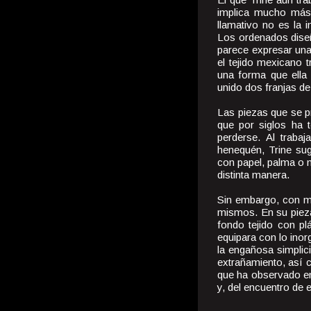
implica mucho más 
llamativo no es la 
Los ordenados diseñ
parece expresar una
el tejido mexicano t
una forma que ella
unido dos franjas de
Las piezas que se p
que por siglos ha t
perderse. Al traba
henequén, Trine su
con papel, palma o 
distinta manera.
Sin embargo, con má
mismos. En su pieza
fondo tejido con pl
equipara con lo inor
la engañosa simplic
extrañamiento, así c
que ha observado en
y, del encuentro de 