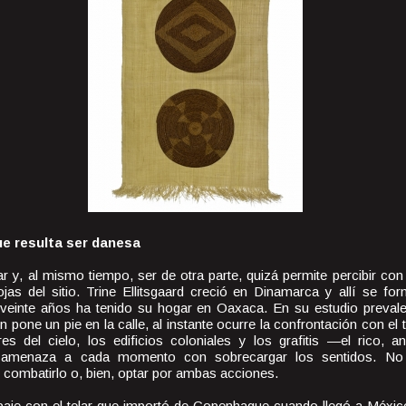
e resulta ser danesa
r y, al mismo tiempo, ser de otra parte, quizá permite percibir con
ojas del sitio. Trine Ellitsgaard creció en Dinamarca y allí se fo
 veinte años ha tenido su hogar en Oaxaca. En su estudio preval
n pone un pie en la calle, al instante ocurre la confrontación con el
es del cielo, los edificios coloniales y los grafitis —el rico, a
e amenaza a cada momento con sobrecargar los sentidos. N
 combatirlo o, bien, optar por ambas acciones.
abaje con el telar que importó de Copenhague cuando llegó a Méxic