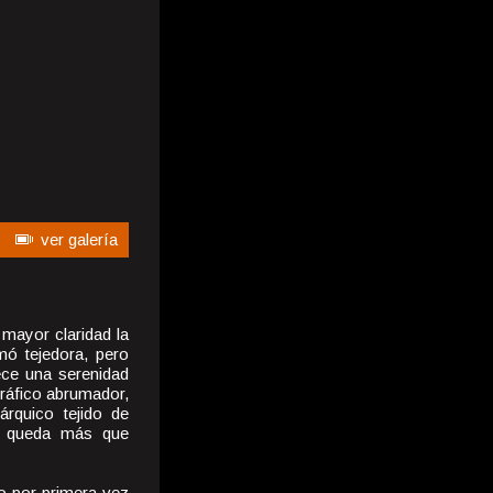
ver galería
 mayor claridad la
rmó tejedora, pero
ece una serenidad
 tráfico abrumador,
nárquico tejido de
o queda más que
o por primera vez