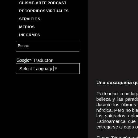
CHISME-ARTE PODCAST
RECORRIDOS VIRTUALES
SERVICIOS
MEDIOS
INFORMES
Traductor
Select Language
▼
Una oaxaqueña qu
Pertenecer a un luga
belleza y las parad
durante los últimos
nórdica. Pero no bie
los saturados color
Latinoamérica qu
entregarse al caos o
El que Trine aún tr