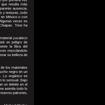
o que resulta más
aparente ausencia.
 y texturas, todo
a en México o con
. Algunas veces es
Chiapas: Trine ha
material yucateco
stá en peligro de
ente la fibra del
veces mezclándolo
esar su belleza de
de los materiales
aucho negro en un
as. Lo orgánico se
on lo sensual. Bajo
n un deleite en el
ne asimila todo lo
 nuevos patrones,