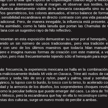
que una interesante nota al margen. Al observar sus textiles, l
influencia abiertamente visible de la artesanía oaxaqueña sino su 
os geométricos, los colores atenuados, el terso balance de formas
 sensibilidad escandinava en directo contraste con una vida pasad
radicional. Pero, de manera innegable, la influencia está presente
 ha asimilado, como la falda lanuda que portan las Chamulas de 
 lana con un sugestivo rayo de hilo reflectivo.
resentan en esta exposición demuestran su amor por el henequén, 
enido un sin número de usos tradicionales, pero esa tradición e
jar con uno de los últimos maestros que todavía hilan manualm
giere e imagina nuevas formas de creación con este material, a 
nylon, pero más frecuentemente tejiendo sólo el henequén para expr
s frecuencia, la experiencia mexicana se halla en la combinación 
 maliciosamente titulada
Mi vida en Oaxaca
, Trine ató nudos de c
ástico y seda; hilo de oro y nylon, papel y palma, sisal y semill
gánico, lo lujoso con lo burdo, lo tosco con lo terso, lo acelerado c
idad y la armonía de los diseños, los sorprendentes choques revela
omo la peculiar belleza que puede emerger del caos. La obra de Tri
 México, pero la escandinava que hay en ella lo reconstruye como
estas dos culturas, surge un nuevo modo de percibir a ambas.