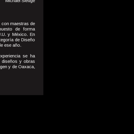
Michael Sledge
a con maestras de
xpuesto de forma
U.U. y México. En
tegoría de Diseño
 de ese año.
xperiencia se ha
o diseños y obras
rigen y de Oaxaca,