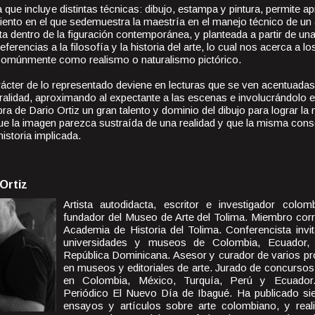
 que incluye distintas técnicas: dibujo, estampa y pintura, permite ap
ento en el que sedemuestra la maestría en el manejo técnico de un 
ta dentro de la figuración contemporánea, y planteada a partir de u
referencias a la filosofía y la historia del arte, lo cual nos acerca a 
a comúnmente como realismo o naturalismo pictórico.
arácter de lo representado deviene en lecturas que se ven acentuadas
ralidad, aproximando al expectante a las escenas e involucrándolo e
bra de Dario Ortiz un gran talento y dominio del dibujo para lograr la 
que la imagen parezca sustraída de una realidad y que la misma conse
historia implicada.
Ortiz
Artista autodidacta, escritor e investigador colom
fundador del Museo de Arte del Tolima. Miembro corr
Academia de Historia del Tolima. Conferencista invit
universidades y museos de Colombia, Ecuador,
República Dominicana. Asesor y curador de varios pro
en museos y editoriales de arte. Jurado de concursos
en Colombia, México, Turquía, Perú y Ecuador.
Periódico El Nuevo Día de Ibagué. Ha publicado siet
ensayos y artículos sobre arte colombiano, y rea