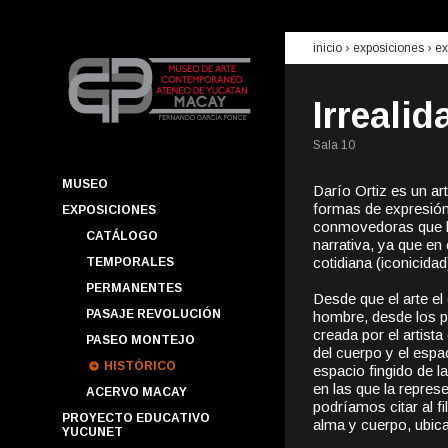
inicio
› exposiciones ›
ex
Irrealid
Sala 10
MUSEO
Darío Ortiz es un ar
formas de expresión 
EXPOSICIONES
conmovedoras que bi
CATÁLOGO
narrativa, ya que en
cotidiana (iconicidad
TEMPORALES
PERMANENTES
Desde que el arte el
PASAJE REVOLUCIÓN
hombre, desde los p
creada por el artista
PASEO MONTEJO
del cuerpo y el espac
HISTÓRICO
espacio fingido de l
en las que la represe
ACERVO MACAY
podríamos citar al f
PROYECTO EDUCATIVO
alma y cuerpo, ubic
YUCUNET