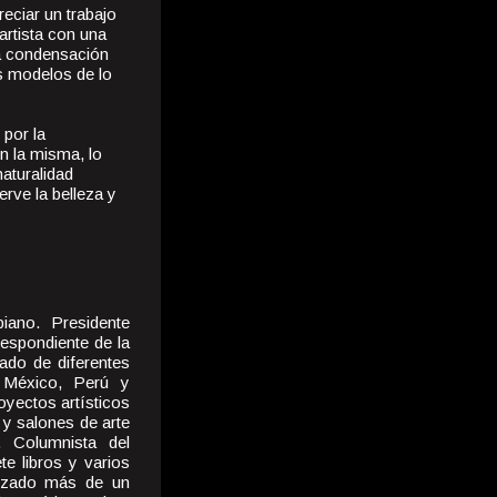
reciar un trabajo
artista con una
na condensación
los modelos de lo
 por la
n la misma, lo
naturalidad
rve la belleza y
biano. Presidente
espondiente de la
ado de diferentes
 México, Perú y
yectos artísticos
 y salones de arte
 Columnista del
e libros y varios
lizado más de un