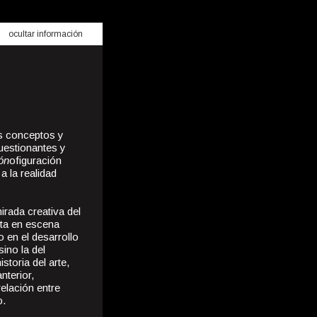
ocultar información
us conceptos y
uestionantes y
ón
ofiguración
 la realidad
irada creativa del
sta en escena
o en el desarrollo
ino la del
storia del arte,
nterior,
relación entre
o.