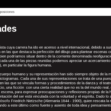
posiciones
ades
tista cuya carrera ha ido en acenso a nivel internacional, debido a s
en las que destaca la perfección del dibujo para plantear escenas c
en podríamos situar dentro de la corriente denominada
neofiguraci
 cada una de las piezas reunidas podemos apreciar un acercamiento a
), en particular la figura humana.
 cuerpo humano y su representación han sido siempre objeto de la m
ictogramas. Cada una de sus representaciones se trata de una pue
 en las que se vincula formas y procedimientos de la danza y el teatr
io, una ficción con una cierta realidad que no es la del mundo real, s
a escena, para expresar preocupaciones y reflexiones propias de la hi
ntación del ser está vinculada con la voluntad y el espíritu. Dado lo a
ilósofo Friedrich Nietzsche (Alemania 1844 - 1900), quien rescata la 
ando a este último como fuente y asiento de toda idea y pensamient