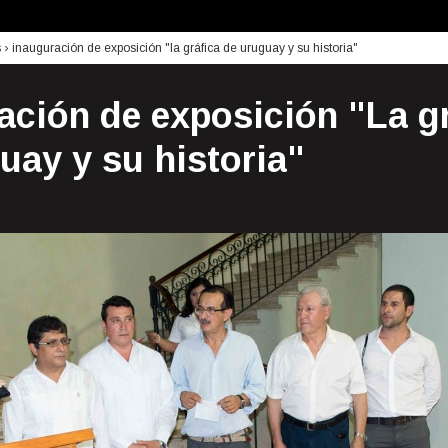
s
›
inauguración de exposición "la gráfica de uruguay y su historia"
ación de exposición "La g
uay y su historia"