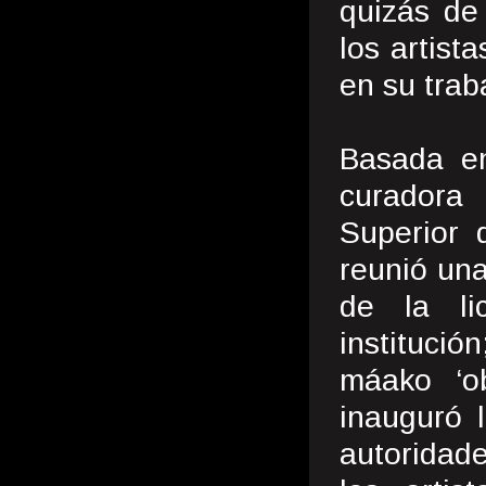
quizás de
los artist
en su trab
Basada en
curadora 
Superior 
reunió una
de la li
instituci
máako ‘o
inauguró 
autoridade