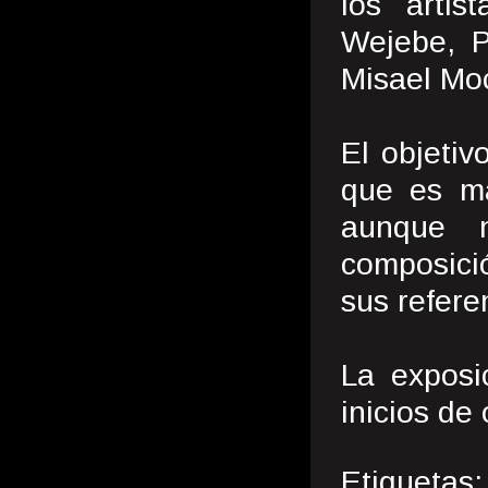
los artis
Wejebe, P
Misael Mo
El objetiv
que es ma
aunque 
composició
sus refere
La exposi
inicios de
Etiquetas