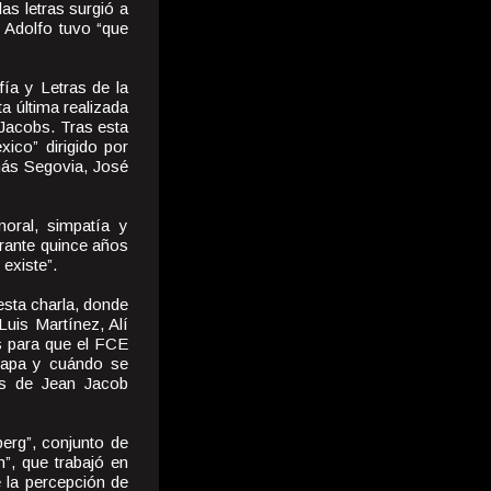
as letras surgió a
 Adolfo tuvo “que
fía y Letras de la
a última realizada
 Jacobs. Tras esta
ico” dirigido por
más Segovia, José
oral, simpatía y
urante quince años
 existe”.
sta charla, donde
Luis Martínez, Alí
s para que el FCE
etapa y cuándo se
os de Jean Jacob
erg”, conjunto de
n”, que trabajó en
e la percepción de