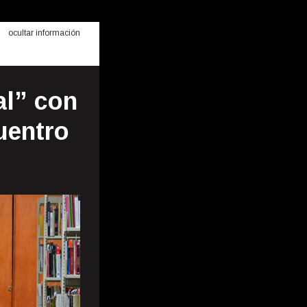
ocultar información
al” con
uentro