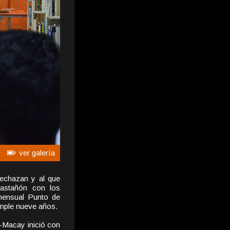
ver galería
rechazan y al que
 Castañón con los
a mensual Punto de
umple nueve años.
-Macay inició con