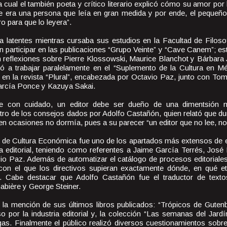
 cual el también poeta y crítico literario explicó cómo su amor por l
e era una persona que leía en gran medida y por ende, el pequeño
ro para que lo leyera”.
va latentes mientras cursaba sus estudios en la Facultad de Filoso
 participar en las publicaciones “Grupo Veinte” y “Cave Canem”; est
on reflexiones sobre Pierre Klossowski, Maurice Blanchot y Bárbara
 a trabajar paralelamente en el “Suplemento de la Cultura en Méx
 en la revista “Plural”, encabezada por Octavio Paz, junto con To
García Ponce y Kazuya Sakai.
e con cuidado, un editor debe ser dueño de una dimentsión m
tro de los consejos dados por Adolfo Castañón, quien relató que d
y en ocasiones no dormía, pues a su parecer “un editor que no lee, no
 de Cultura Económica fue uno de los apartados más extensos de e
a editorial, teniendo como referentes a Jaime García Terrés, José 
o Paz. Además de automatizar el catálogo de procesos editoriale
 con el que los directivos supieran exactamente dónde, en qué 
a. Cabe destacar que Adolfo Castañón fue el traductor de text
bière y George Steiner.
 la mención de sus últimos libros publicados: “Trópicos de Gutenb
 por la industria editorial y, la colección “Las semanas del Jardí
tigas. Finalmente el público realizó diversos cuestionamientos sobr