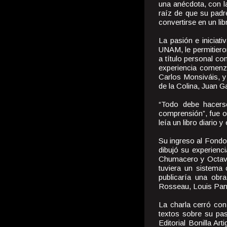
una anécdota, con la
raíz de que su padr
convertirse en un lib
La pasión e iniciati
UNAM, le permitieron
a título personal c
experiencia comenzó
Carlos Monsiváis, y
de la Colina, Juan 
“Todo debe hacers
comprensión”, fue o
leía un libro diario 
Su ingreso al Fondo
dibujó su experienci
Chumacero y Octavi
tuviera un sistema
publicaría una obr
Rosseau, Louis Pana
La charla cerró con
textos sobre su paso
Editorial Bonilla Ar