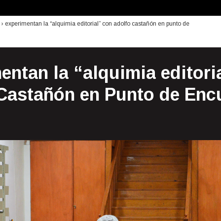
›
experimentan la “alquimia editorial” con adolfo castañón en punto de
entan la “alquimia editori
Castañón en Punto de Enc