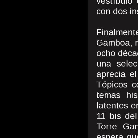
vestíbulo
con dos in
Finalmen
Gamboa, re
ocho décad
una sele
aprecia el
Tópicos co
temas his
latentes e
11 bis del
Torre Ga
espera qu