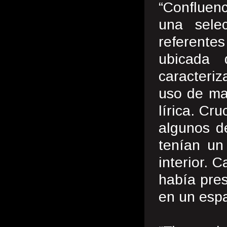
“Confluenc
una sele
referente
ubicada 
caracteriz
uso de mat
lírica. Cr
algunos d
tenían un
interior. 
había pres
en un espa