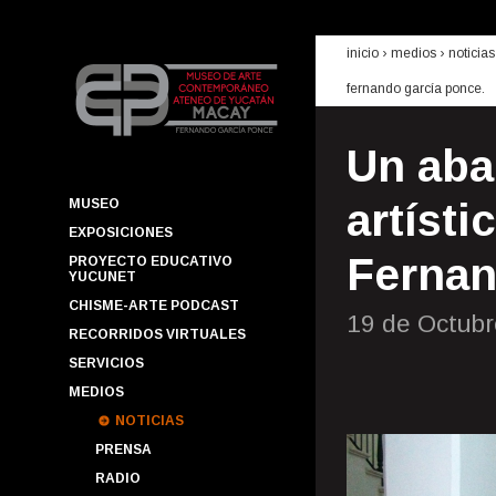
inicio
› medios ›
noticias
fernando garcía ponce.
Un aba
MUSEO
artísti
EXPOSICIONES
Fernan
PROYECTO EDUCATIVO
YUCUNET
CHISME-ARTE PODCAST
19 de Octubr
RECORRIDOS VIRTUALES
SERVICIOS
MEDIOS
NOTICIAS
PRENSA
RADIO