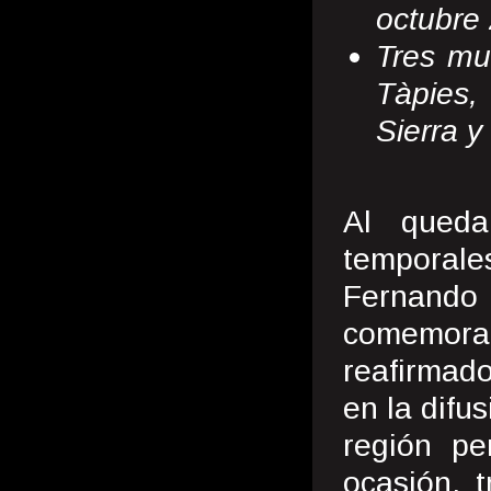
octubre
Tres mu
Tàpies, 
Sierra 
Al queda
temporal
Fernand
comemorad
reafirmad
en la difu
región pe
ocasión, t