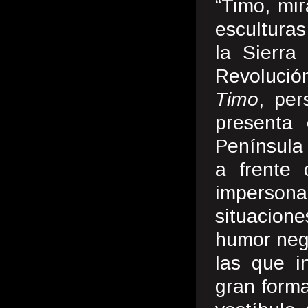
“Timo, mir
esculturas
la Sierra
Revolució
Timo
, per
presenta
Península 
a frente 
impersona
situacio
humor negr
las que i
gran forma