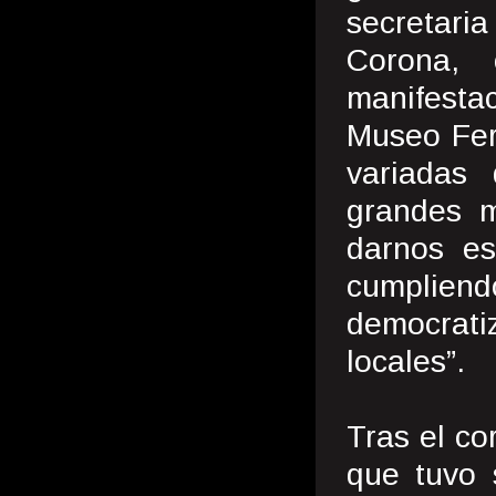
secretari
Corona, 
manifesta
Museo Fer
variadas 
grandes m
darnos es
cumplien
democrati
locales”.
Tras el cor
que tuvo 