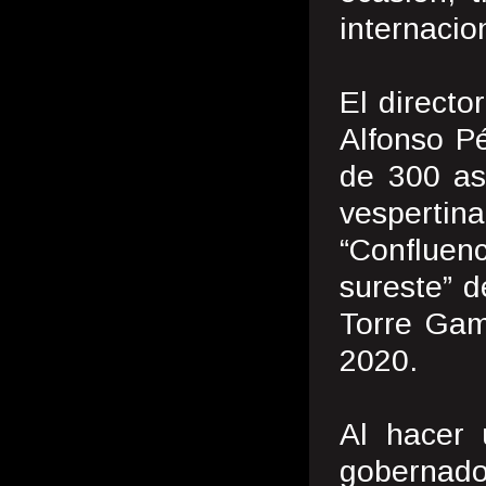
internacio
El direct
Alfonso Pé
de 300 asi
vespertina
“Confluen
sureste” d
Torre Gam
2020.
Al hacer 
gobernad