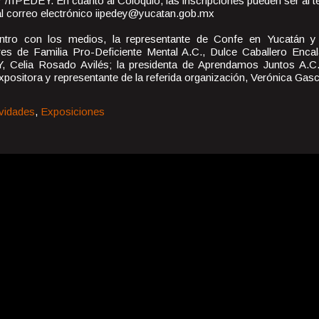
/IIPEDEY. En cuanto al Coloquio, las inscripciones pueden ser al t
al correo electrónico iipedey@yucatan.gob.mx
entro con los medios, la representante de Confe en Yucatán y 
s de Familia Pro-Deficiente Mental A.C., Dulce Caballero Encala
, Celia Rosado Avilés; la presidenta de Aprendamos Juntos A.C
 expositora y representante de la referida organización, Verónica Gasc
ividades
,
Exposiciones