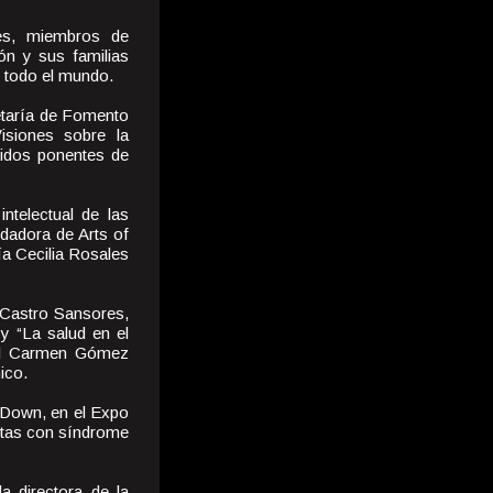
es, miembros de
ión y sus familias
e todo el mundo.
retaría de Fomento
isiones sobre la
cidos ponentes de
ntelectual de las
dadora de Arts of
ía Cecilia Rosales
s Castro Sansores,
y “La salud en el
 del Carmen Gómez
ico.
e Down, en el Expo
stas con síndrome
a directora de la