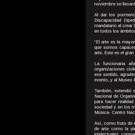
noviembre se llevará
Al dar los pormenor
Discapacidad (Iip
mandatario al crear 
en todos los ámbito
“El arte es la may
que somos capaces 
arte. Este es el gran
La funcionaria añ
organizaciones civ
ese sentido, agrad
evento, y al Museo
También, extendió e
Nacional de Organi
para hacer realidad
sociedad y en los m
Música- Centro Nac
Así, como fruto de 
de arte como la pi
intelectuales, compa