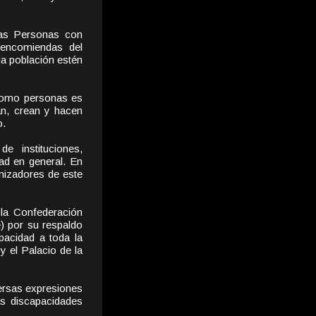
 las Personas con
 encomiendas del
la población estén
 como personas es
an, crean y hacen
o.
e instituciones,
ad en general. En
nizadores de este
 la Confederación
) por su respaldo
pacidad a toda la
y el Palacio de la
ersas expresiones
s discapacidades