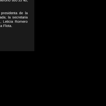
eléfono 930 33 40,
presidenta de la
da; la secretaria
., Leticia Romero
a Flota.