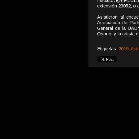
Instituto, @IIPEDEY 
extensión 23052, o 
Asistieron al encu
Asociación de Padre
General de la UADY
Osorio, y la artista
Etiquetas:
2019
,
Act