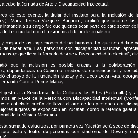
 a cabo la Jornada de Arte y Discapacidad Intelectual.
es de este evento, la titular del Instituto para la Inclusión de
edey), María Teresa Vázquez Baqueiro, explicó que una de las
la instancia a su cargo fue que quienes sean parte de este sector de 
s de la sociedad con el mismo nivel de profesionalismo.
or y mejor de las expresiones del ser humano. Lo que nos define
de hacer arte. Las personas con discapacidad disfrutan, apreci
 mensaje que lleva la Jornada de Arte y Discapacidad Intelectual”, dij
adió que la inclusión es posible gracias a la colaboración d
iles, dependencias de Gobierno, medios de comunicación y socied
eció el apoyo de la Fundación Macay y de Deep Down Arts, coorga
 Fernando García Ponce-Macay.
l gesto a la Secretaría de la Cultura y las Artes (Sedeculta) y a
smos en Favor de la Persona con Discapacidad Intelectual (Confe
 este anhelado sueño de llevar el arte de las personas con disca
ejores lugares de exposición en Yucatán, como la referida galería 
ional de la Música Mexicana.
esta suma de esfuerzos, por primera vez Yucatán será sede de div
ntura, baile y teatro de personas con síndrome de Down y otra
rtió.