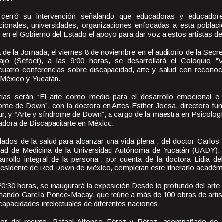
cerró su intervención señalando que educadoras y educador
nacionales, universidades, organizaciones enfocadas a esta poblac
en el Gobierno del Estado el apoyo para dar voz a estos artistas d
de la Jornada, el viernes 8 de noviembre en el auditorio de la Sec
o (Sefoet), a las 9:00 horas, se desarrollará el Coloquio “V
cuatro conferencias sobre discapacidad, arte y salud con recono
 México y Yucatán.
rias serán “El arte como medio para el desarrollo emocional e i
me de Down”, con la doctora en Artes Esther Joosa, directora fun
ur, y “Arte y síndrome de Down”, a cargo de la maestra en Psicolog
dadora de Discapacitarte en México.
idados de la salud para alcanzar una vida plena”, del doctor Carlo
ltad de Medicina de la Universidad Autónoma de Yucatán (UADY), 
arrollo integral de la persona”, por cuenta de la doctora Lidia
presidente de Red Down de México, completan este itinerario académ
20:30 horas, se inaugurará la exposición Desde lo profundo del art
nando García Ponce-Macay, que reúne a más de 100 obras de arti
apacidades intelectuales de diferentes naciones.
ctor del recinto, Rafael Alfonso Pérez y Pérez, acompañado de l