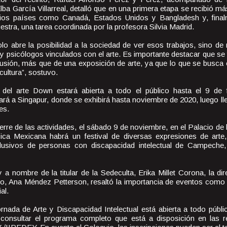
a García Villarreal, detalló que en una primera etapa se recibió m
arios países como Canadá, Estados Unidos y Bangladesh y, final
estra, una tarea coordinada por la profesora Silvia Madrid.
lo abre la posibilidad a la sociedad de ver esos trabajos, sino de
y psicólogos vinculados con el arte. Es importante destacar que se
lusión, más que de una exposición de arte, ya que lo que se busca e
cultura”, sostuvo.
del arte Down estará abierta a todo el público hasta el 9 de 
ará a Singapur, donde se exhibirá hasta noviembre de 2020, luego ll
es.
ierre de las actividades, el sábado 9 de noviembre, en el Palacio de
ica Mexicana habrá un festival de diversas expresiones de arte
clusivos de personas con discapacidad intelectual de Campeche
 a nombre de la titular de la Sedeculta, Erika Millet Corona, la di
, Ana Méndez Petterson, resaltó la importancia de eventos como 
al.
Jornada de Arte y Discapacidad Intelectual está abierta a todo púb
consultar el programa completo que está a disposición en las r