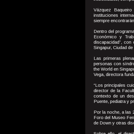
Vázquez Baqueiro 
instituciones inter
siempre encontrarán 
Dentro del programa 
Económico y Trabaj
discapacidad”, con 
Singapur, Ciudad de
Las primeras plena
personas con síndro
the World en Singap
Vega, directora fun
“Los principales cu
director de la Facu
contexto de un des
Puente, pediatra y 
Por la noche, a las 
Foro del Museo Fer
de Down y otras disc
Sobre ello, el dire