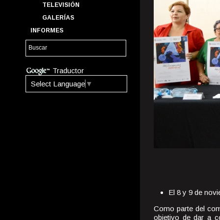
TELEVISIÓN
GALERÍAS
INFORMES
Traductor
Select Language
▼
­­El 8 y 9 de no
Como parte del comp
objetivo de dar a c