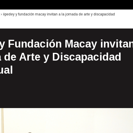
›
iipedey y fundación macay invitan a la jornada de arte y discapacidad
 y Fundación Macay invitan
 de Arte y Discapacidad
ual