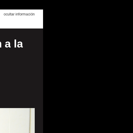
ocultar información
 a la