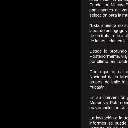
Fundación Macay, Elb
participantes de v
selección para la mu
“Esta muestra no so
labor de pedagogos 
de un trabajo de inc
de la sociedad en la 
Desde lo profundo 
Posteriormente, viaj
por último, en Londr
Por lo que toca al c
Nacional de la Mús
grupos de baile in
Yucatán.
En su intervención y
Museos y Patrimonio
mayor inclusión soci
La invitación a la 
informes se puede 