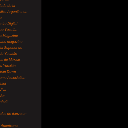
ada de la
lica Argentina en
o
ntro Digital
ue Yucatán
a Magazine
ario magazine
la Superior de
 de Yucatán
os de México
us Yucatán
pean Down
ome Association
hint
Viva
sior
nheit
vales de danza en
a Americana,