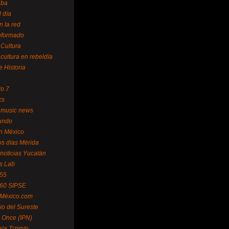
uba
l día
n la red
Informado
 Cultura
 cultura en rebeldía
e Historia
lo 7
cs
 music news
undo
ín México
s días Mérida
noticias Yucatán
s Lab
 55
 60 SIPSE
 México.com
o del Sureste
 Once (IPN)
la Tizimín