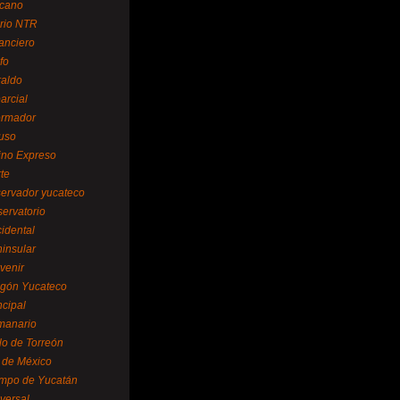
cano
ario NTR
nanciero
fo
raldo
arcial
formador
ruso
tino Expreso
te
servador yucateco
servatorio
cidental
ninsular
venir
egón Yucateco
ncipal
manario
lo de Torreón
l de México
empo de Yucatán
versal