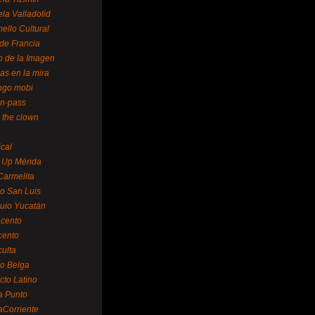
la Valladolid
ello Cultural
de Francia
o de la Imagen
as en la mira
ngo.mobi
n-pass
 the clown
ical
 Up Mérida
Carmelita
o San Luis
uio Yucatán
cento
cento
ulta
o Belga
cto Latino
a Punto
aCorriente