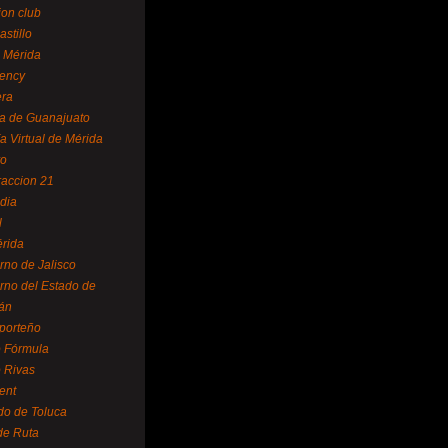
ion club
astillo
 Mérida
ency
era
a de Guanajuato
a Virtual de Mérida
yo
accion 21
dia
l
rida
rno de Jalisco
rno del Estado de
án
 porteño
 Fórmula
 Rivas
ent
do de Toluca
de Ruta