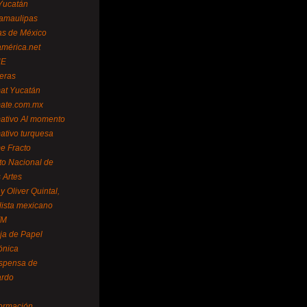
Yucatán
amaulipas
as de México
américa.net
NE
teras
mat Yucatán
mate.com.mx
mativo Al momento
mativo turquesa
me Fracto
uto Nacional de
 Artes
 Oliver Quintal,
dista mexicano
FM
ja de Papel
ónica
spensa de
ardo
formación