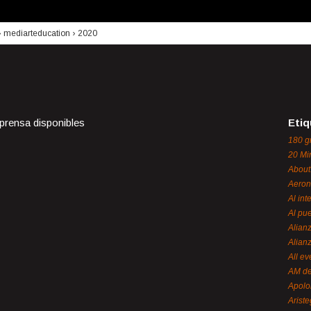
›
mediarteducation
›
2020
 prensa disponibles
Etiq
180 g
20 Mi
About
Aeron
Al int
Al pue
Alian
Alian
All ev
AM de
Apol
Ariste