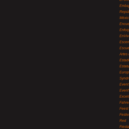
Embaj
Repúb
Méxic
Encue
Enfoq
EnViv
Escen
Escue
Artes
Estad
Estat
Euro
Syndr
Event 
Event
Excel
Fahre
Feest
Festi
Red
Fiest