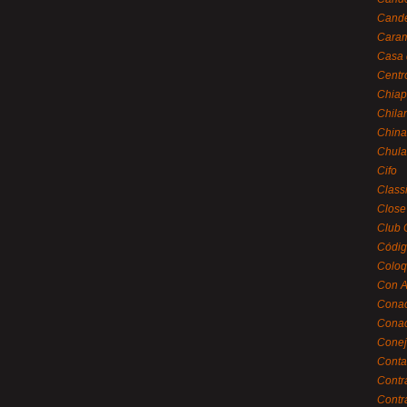
Cande
Caram
Casa 
Centr
Chiap
Chila
China
Chula
Cifo
Class
Close
Club 
Códig
Coloq
Con A
Cona
Conac
Conej
Conta
Contr
Contr