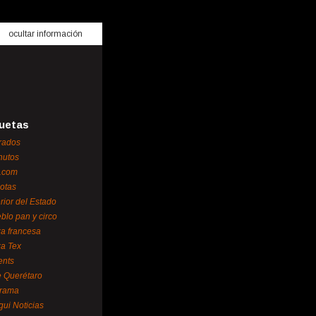
ocultar información
uetas
rados
nutos
.com
otas
erior del Estado
blo pan y circo
za francesa
za Tex
ents
 Querétaro
orama
gui Noticias