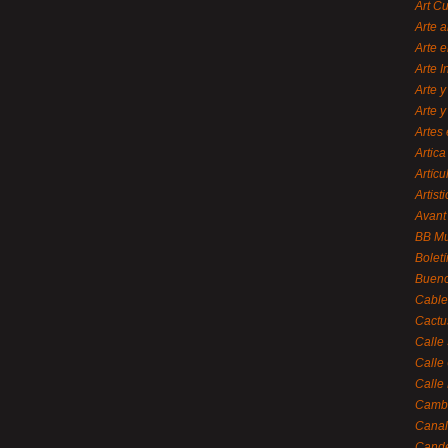
Art C
Arte a
Arte e
Arte 
Arte y
Arte y
Artes 
Artica
Artícu
Artisti
Avant
BB M
Bolet
Bueno
Cable
Cactu
Calle
Calle
Calle
Cambi
Canal
Cande