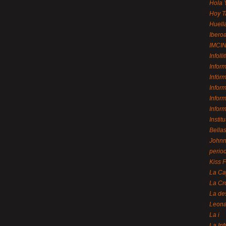
Hola 
Hoy T
Huell
Ibero
IMCI
Infolli
Infor
Infór
Infor
Infor
Infor
Instit
Bellas
Johnny
perio
Kiss 
La Ca
La Cr
La de
Leon
La i
La In