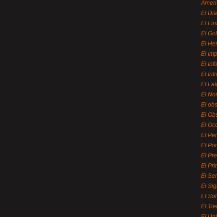
Ameri
El Di
El Fi
El Gol
El He
El Imp
El In
El Int
El La
El Nor
El ob
El Ob
El Oc
El Pe
El Por
El Pr
El Pri
El Se
El Sig
El So
El Ti
El Uni