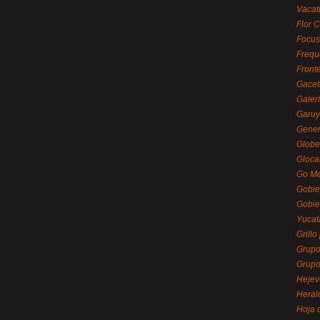
Vacat
Flor C
Focus
Frequ
Front
Gacet
Galerí
Garu
Gener
Globe
Gloca
Go Mé
Gobie
Gobie
Yucat
Grillo
Grupo
Grupo
Hejev
Heral
Hoja 