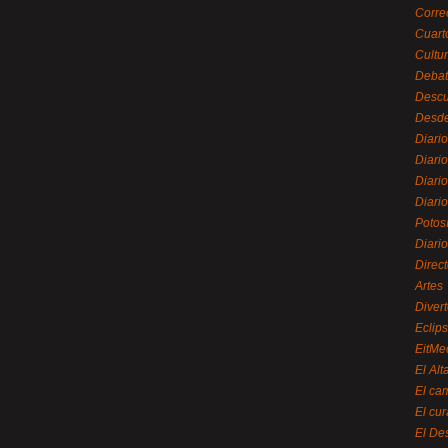
Corre
Cuart
Cultu
Debat
Desc
Desde
Diari
Diari
Diario
Diario
Potos
Diari
Direc
Artes
Divert
Eclip
EitMe
El Alt
El ca
El cu
El De