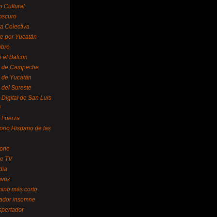
o Cultural
oscuro
ra Colectiva
e por Yucatán
ubro
 el Balcón
o de Campeche
o de Yucatán
 del Sureste
 Digital de San Luis
í
o Fuerza
torio Hispano de las
orio
se TV
dia
avoz
mino más corto
rador insomne
spertador