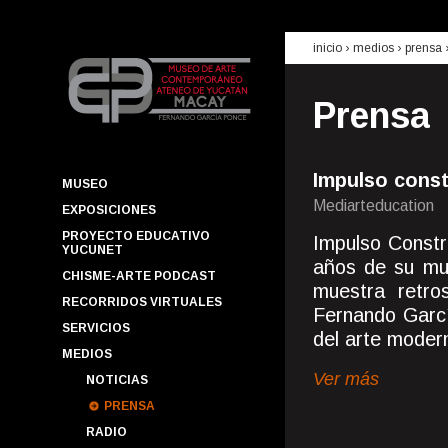
inicio
› medios ›
prensa
Prensa
Impulso const
MUSEO
Mediarteducation
EXPOSICIONES
PROYECTO EDUCATIVO
Impulso Constr
YUCUNET
años de su mu
CHISME-ARTE PODCAST
muestra retros
RECORRIDOS VIRTUALES
Fernando García
SERVICIOS
del arte modern
MEDIOS
Ver más
NOTICIAS
PRENSA
RADIO