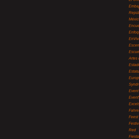
Embaj
Repúb
Méxic
Encue
Enfoq
EnViv
Escen
Escue
Artes
Estad
Estat
Euro
Syndr
Event 
Event
Excel
Fahre
Feest
Festi
Red
Fiest