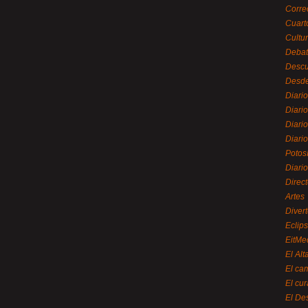
Corre
Cuart
Cultu
Debat
Desc
Desde
Diari
Diari
Diario
Diario
Potos
Diari
Direc
Artes
Divert
Eclip
EitMe
El Alt
El ca
El cu
El De