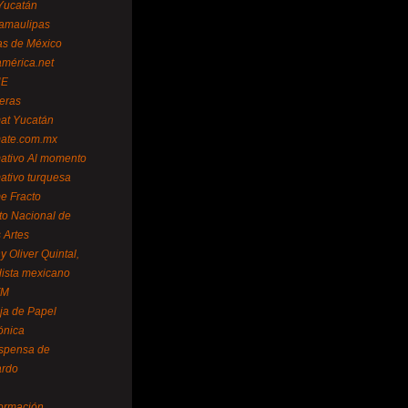
Yucatán
amaulipas
as de México
américa.net
NE
teras
mat Yucatán
mate.com.mx
mativo Al momento
mativo turquesa
me Fracto
uto Nacional de
 Artes
 Oliver Quintal,
dista mexicano
FM
ja de Papel
ónica
spensa de
ardo
formación