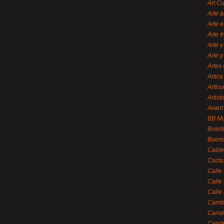
Art C
Arte a
Arte e
Arte 
Arte y
Arte y
Artes 
Artica
Artícu
Artisti
Avant
BB M
Bolet
Bueno
Cable
Cactu
Calle
Calle
Calle
Cambi
Canal
Cande