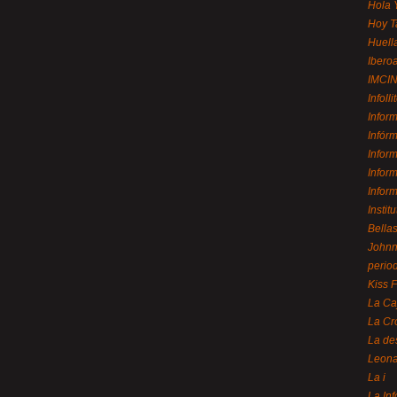
Hola 
Hoy T
Huell
Ibero
IMCI
Infolli
Infor
Infór
Infor
Infor
Infor
Instit
Bellas
Johnny
perio
Kiss 
La Ca
La Cr
La de
Leon
La i
La In