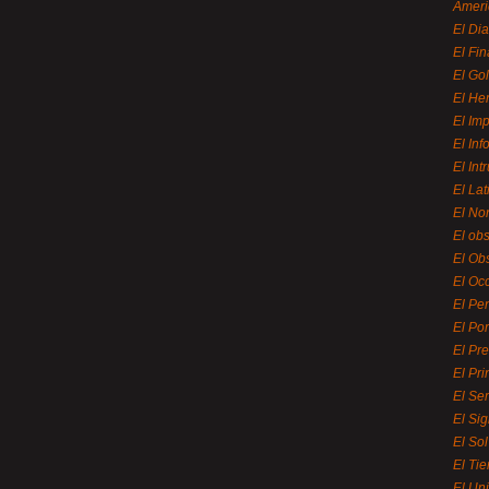
Ameri
El Di
El Fi
El Gol
El He
El Imp
El In
El Int
El La
El Nor
El ob
El Ob
El Oc
El Pe
El Por
El Pr
El Pri
El Se
El Sig
El So
El Ti
El Uni