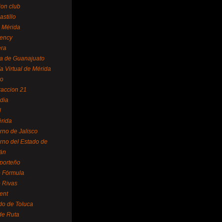
ion club
astillo
 Mérida
ency
era
a de Guanajuato
a Virtual de Mérida
yo
accion 21
dia
l
rida
rno de Jalisco
rno del Estado de
án
 porteño
 Fórmula
 Rivas
ent
do de Toluca
de Ruta