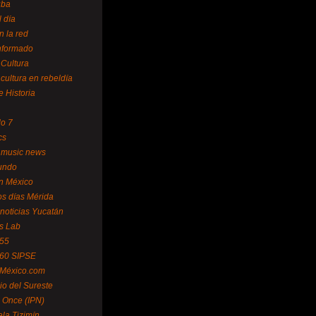
uba
l día
n la red
Informado
 Cultura
 cultura en rebeldía
e Historia
lo 7
cs
 music news
undo
ín México
s días Mérida
noticias Yucatán
s Lab
 55
 60 SIPSE
 México.com
o del Sureste
 Once (IPN)
la Tizimín