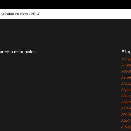
›
yucatán en corto
›
2014
 prensa disponibles
Etiq
180 g
20 Mi
About
Aeron
Al int
Al pue
Alian
Alian
All ev
AM de
Apol
Ariste