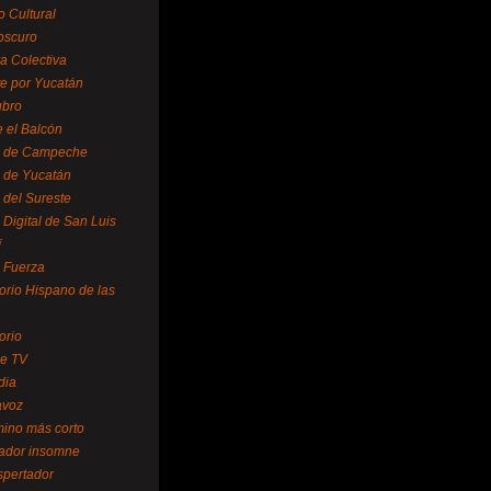
o Cultural
oscuro
ra Colectiva
e por Yucatán
ubro
 el Balcón
o de Campeche
o de Yucatán
 del Sureste
 Digital de San Luis
í
o Fuerza
torio Hispano de las
orio
se TV
dia
avoz
mino más corto
rador insomne
spertador