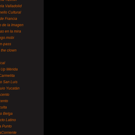
la Valladolid
ello Cultural
de Francia
o de la Imagen
as en la mira
ngo.mobi
n-pass
 the clown
ical
 Up Mérida
Carmelita
o San Luis
uio Yucatán
cento
cento
ulta
o Belga
cto Latino
a Punto
aCorriente