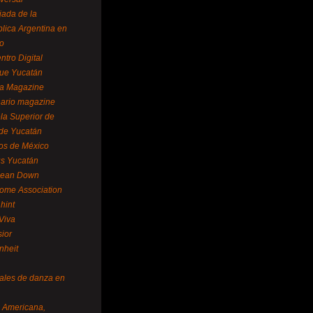
ada de la
lica Argentina en
o
ntro Digital
ue Yucatán
a Magazine
ario magazine
la Superior de
 de Yucatán
os de México
us Yucatán
pean Down
ome Association
hint
Viva
sior
nheit
vales de danza en
a Americana,