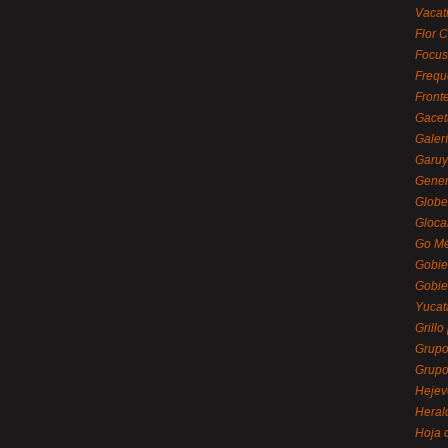
Vacat
Flor C
Focus
Frequ
Front
Gacet
Galerí
Garu
Gener
Globe
Gloca
Go Mé
Gobie
Gobie
Yucat
Grillo
Grupo
Grupo
Hejev
Heral
Hoja 