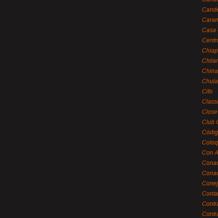
Cande
Caram
Casa 
Centr
Chiap
Chila
China
Chula
Cifo
Class
Close
Club 
Códig
Coloq
Con A
Cona
Conac
Conej
Conta
Contr
Contr