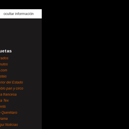
ocultar información
uetas
rados
nutos
.com
otas
erior del Estado
blo pan y circo
za francesa
za Tex
ents
 Querétaro
orama
gui Noticias