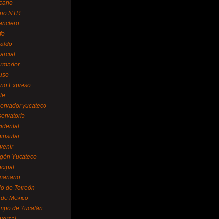
cano
ario NTR
nanciero
fo
raldo
arcial
formador
ruso
tino Expreso
te
servador yucateco
servatorio
cidental
ninsular
venir
egón Yucateco
ncipal
manario
lo de Torreón
l de México
empo de Yucatán
versal