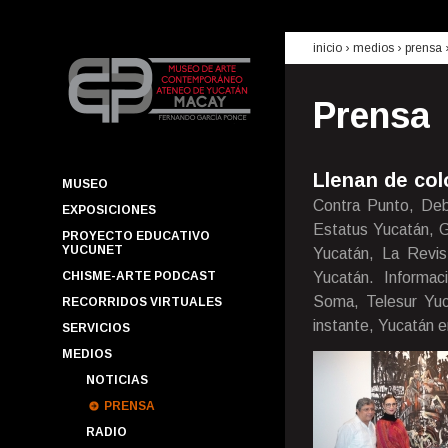
inicio
› medios ›
prensa
Prensa
Llenan de col
MUSEO
Contra Punto, Deb
EXPOSICIONES
Estatus Yucatán, G
PROYECTO EDUCATIVO
YUCUNET
Yucatán, La Revist
CHISME-ARTE PODCAST
Yucatán. Informac
Soma, Telesur Yuca
RECORRIDOS VIRTUALES
instante, Yucatán e
SERVICIOS
MEDIOS
NOTICIAS
PRENSA
RADIO