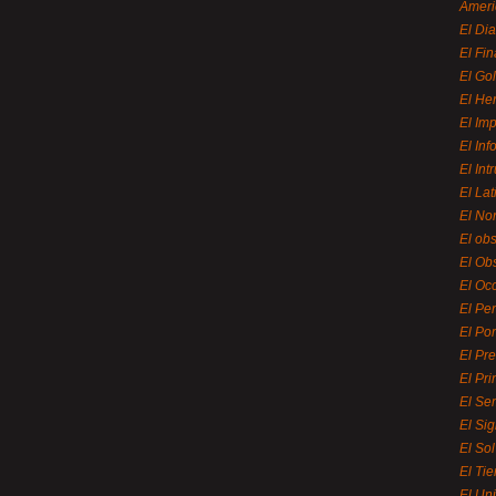
Ameri
El Di
El Fi
El Gol
El He
El Imp
El In
El Int
El La
El Nor
El ob
El Ob
El Oc
El Pe
El Por
El Pr
El Pri
El Se
El Sig
El So
El Ti
El Uni