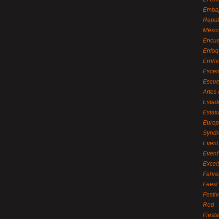
Embaj
Repúb
Méxic
Encue
Enfoq
EnViv
Escen
Escue
Artes
Estad
Estat
Euro
Syndr
Event 
Event
Excel
Fahre
Feest
Festi
Red
Fiest