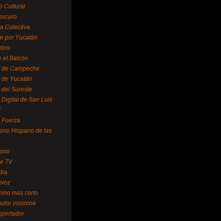
o Cultural
oscuro
ra Colectiva
e por Yucatán
ubro
 el Balcón
o de Campeche
o de Yucatán
 del Sureste
 Digital de San Luis
í
o Fuerza
torio Hispano de las
orio
se TV
dia
avoz
mino más corto
rador insomne
spertador