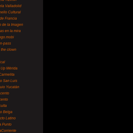
la Valladolid
ello Cultural
de Francia
o de la Imagen
as en la mira
ngo.mobi
n-pass
 the clown
ical
 Up Mérida
Carmelita
o San Luis
uio Yucatán
cento
cento
ulta
o Belga
cto Latino
a Punto
aCorriente