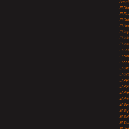
Ameri
El Di
El Fi
El Gol
El He
El Imp
El In
El Int
El La
El Nor
El ob
El Ob
El Oc
El Pe
El Por
El Pr
El Pri
El Se
El Sig
El So
El Ti
El Uni