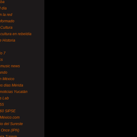
uba
l día
n la red
Informado
 Cultura
 cultura en rebeldía
e Historia
lo 7
cs
 music news
undo
ín México
s días Mérida
noticias Yucatán
s Lab
 55
 60 SIPSE
 México.com
o del Sureste
 Once (IPN)
la Tizimín