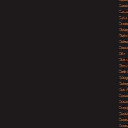
Cande
Caram
Casa 
Centr
Chiap
Chila
China
Chula
Cifo
Class
Close
Club 
Códig
Coloq
Con A
Cona
Conac
Conej
Conta
Contr
Contr