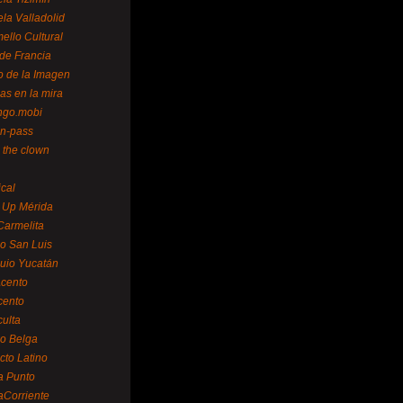
la Valladolid
ello Cultural
de Francia
o de la Imagen
as en la mira
ngo.mobi
n-pass
 the clown
ical
 Up Mérida
Carmelita
o San Luis
uio Yucatán
cento
cento
ulta
o Belga
cto Latino
a Punto
aCorriente