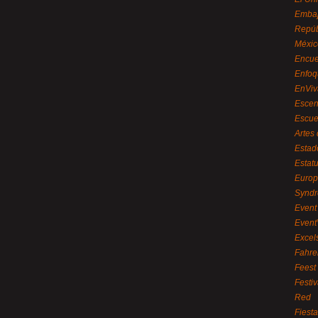
Embaj
Repúb
Méxic
Encue
Enfoq
EnViv
Escen
Escue
Artes
Estad
Estat
Euro
Syndr
Event 
Event
Excel
Fahre
Feest
Festi
Red
Fiest