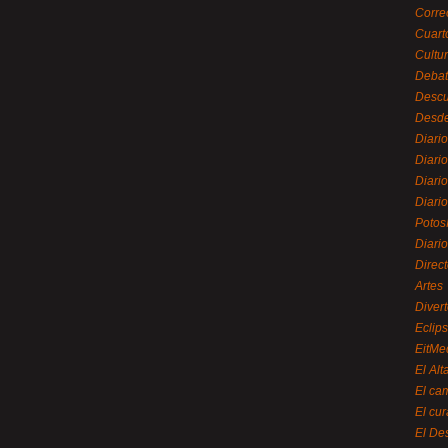
Corre
Cuart
Cultu
Debat
Desc
Desde
Diari
Diari
Diario
Diario
Potos
Diari
Direc
Artes
Divert
Eclip
EitMe
El Alt
El ca
El cu
El De