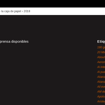
›
la caja de papel
›
2018
 prensa disponibles
Etiq
180 g
20 Mi
About
Aeron
Al int
Al pue
Alian
Alian
All ev
AM de
Apol
Ariste