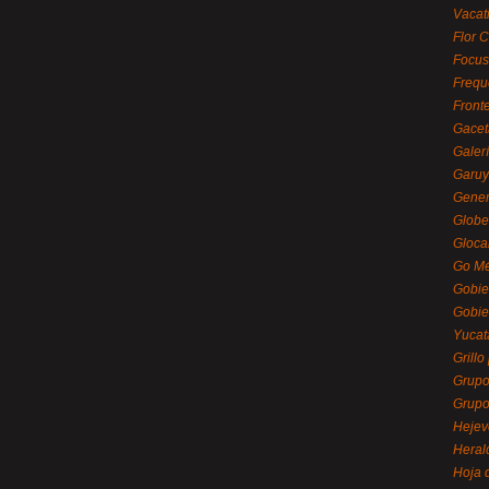
Vacat
Flor C
Focus
Frequ
Front
Gacet
Galerí
Garu
Gener
Globe
Gloca
Go Mé
Gobie
Gobie
Yucat
Grillo
Grupo
Grupo
Hejev
Heral
Hoja 