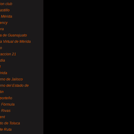
ion club
astillo
 Mérida
ency
era
a de Guanajuato
a Virtual de Mérida
yo
accion 21
dia
l
rida
rno de Jalisco
rno del Estado de
án
 porteño
 Fórmula
 Rivas
ent
do de Toluca
de Ruta