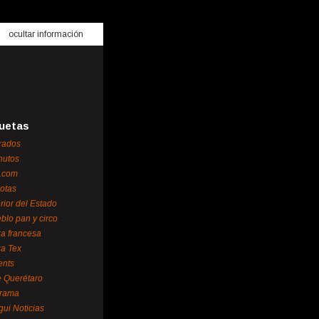
ocultar información
uetas
rados
nutos
.com
otas
erior del Estado
blo pan y circo
za francesa
za Tex
ents
 Querétaro
orama
gui Noticias