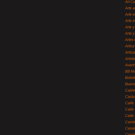
Art C
Arte a
Arte e
Arte 
Arte y
Arte y
Artes 
Artica
Artícu
Artisti
Avant
BB M
Bolet
Bueno
Cable
Cactu
Calle
Calle
Calle
Cambi
Canal
Cande