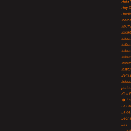
Hola 
Hoy T
Huell
Ibero
IMCI
Infolli
Infor
Infór
Infor
Infor
Infor
Instit
Bellas
Johnny
perio
Kiss 
La
La Cr
La de
Leon
La i
La In