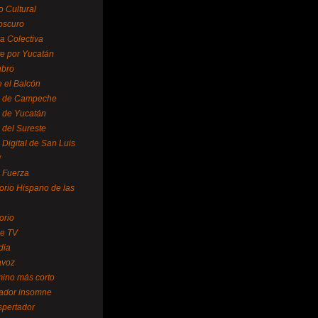
o Cultural
oscuro
ra Colectiva
e por Yucatán
ubro
 el Balcón
o de Campeche
o de Yucatán
 del Sureste
 Digital de San Luis
í
o Fuerza
torio Hispano de las
orio
se TV
dia
avoz
mino más corto
rador insomne
spertador