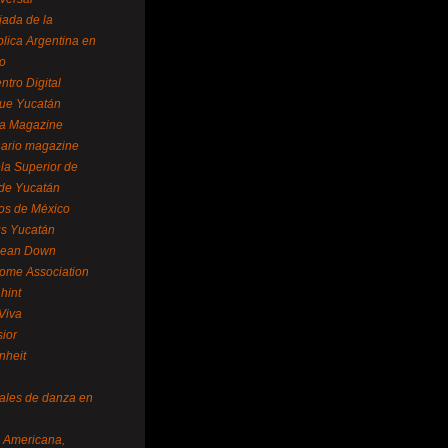
ada de la
lica Argentina en
o
ntro Digital
ue Yucatán
a Magazine
ario magazine
la Superior de
 de Yucatán
os de México
us Yucatán
pean Down
ome Association
hint
Viva
sior
nheit
vales de danza en
a Americana,