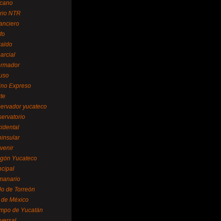
cano
ario NTR
nanciero
fo
raldo
arcial
formador
ruso
tino Expreso
te
servador yucateco
servatorio
cidental
ninsular
venir
egón Yucateco
ncipal
manario
lo de Torreón
l de México
empo de Yucatán
versal