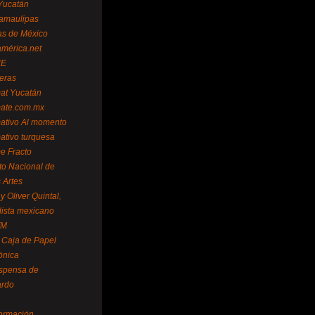
Yucatán
amaulipas
as de México
américa.net
NE
teras
mat Yucatán
mate.com.mx
mativo Al momento
mativo turquesa
me Fracto
uto Nacional de
 Artes
 Oliver Quintal,
dista mexicano
FM
 Caja de Papel
ónica
spensa de
ardo
formación