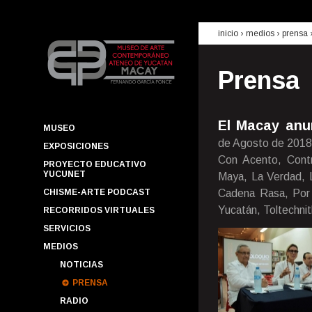
inicio
› medios ›
prensa
Prensa
El Macay anun
MUSEO
de Agosto de 2018
EXPOSICIONES
Con Acento, Contr
PROYECTO EDUCATIVO
YUCUNET
Maya, La Verdad, Lu
CHISME-ARTE PODCAST
Cadena Rasa, Por 
Yucatán, Toltechnit
RECORRIDOS VIRTUALES
SERVICIOS
MEDIOS
NOTICIAS
PRENSA
RADIO