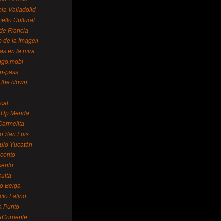
la Valladolid
ello Cultural
de Francia
o de la Imagen
as en la mira
ngo.mobi
n-pass
 the clown
ical
 Up Mérida
Carmelita
o San Luis
uio Yucatán
cento
cento
ulta
o Belga
cto Latino
a Punto
aCorriente