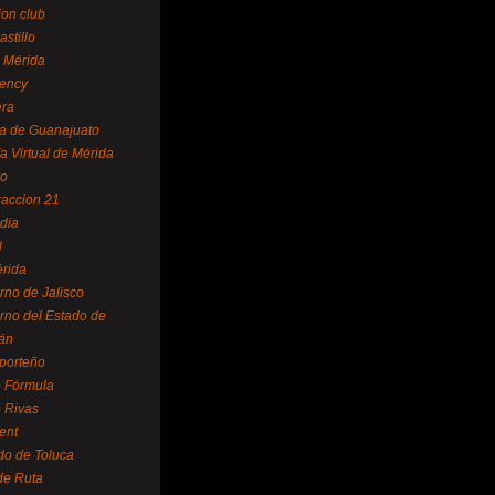
ion club
astillo
 Mérida
ency
era
a de Guanajuato
a Virtual de Mérida
yo
accion 21
dia
l
rida
rno de Jalisco
rno del Estado de
án
 porteño
 Fórmula
 Rivas
ent
do de Toluca
de Ruta