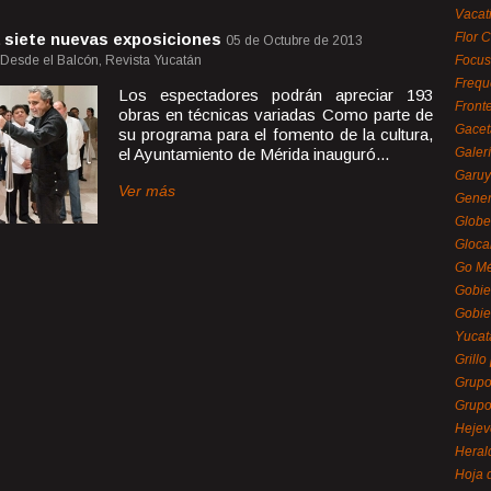
Vacat
 siete nuevas exposiciones
Flor C
05 de Octubre de 2013
, Desde el Balcón, Revista Yucatán
Focus
Frequ
Los espectadores podrán apreciar 193
Front
obras en técnicas variadas Como parte de
Gacet
su programa para el fomento de la cultura,
el Ayuntamiento de Mérida inauguró...
Galerí
Garu
Ver más
Gener
Globe
Gloca
Go Mé
Gobie
Gobie
Yucat
Grillo
Grupo
Grupo
Hejev
Heral
Hoja 