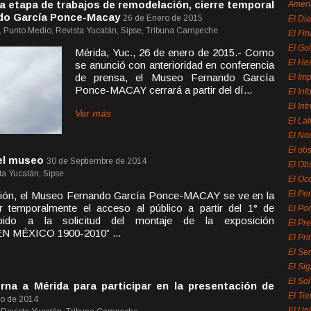
ra etapa de trabajos de remodelación, cierre temporal
Ameri
do García Ponce-Macay
26 de Enero de 2015
El Di
 Punto Medio, Revista Yucatán, Sipse, Tribuna Campeche
El Fi
El Gol
Mérida, Yuc., 26 de enero de 2015.- Como
El He
se anunció con anterioridad en conferencia
de prensa, el Museo Fernando García
El Imp
Ponce-MACAY cerrará a partir del dí...
El In
El Int
Ver más
El La
El Nor
El ob
el museo
30 de Septiembre de 2014
El Ob
ta Yucatán, Sipse
El Oc
El Pe
sión, el Museo Fernando García Ponce-MACAY se ve en la
r temporalmente el acceso al público a partir del 1° de
El Por
bido a la solicitud del montaje de la exposición
El Pr
 MÉXICO 1900-2010” ...
El Pri
El Se
El Sig
El So
rna a Mérida para participar en la presentación de
El Ti
o de 2014
El Uni