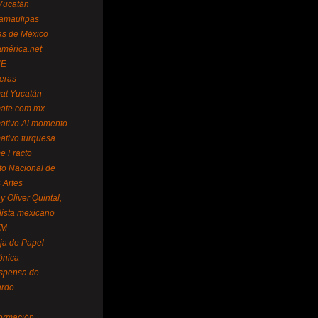
Yucatán
amaulipas
as de México
américa.net
NE
teras
mat Yucatán
mate.com.mx
mativo Al momento
mativo turquesa
me Fracto
uto Nacional de
 Artes
 Oliver Quintal,
dista mexicano
FM
ja de Papel
ónica
spensa de
ardo
formación