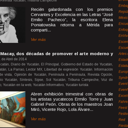
 Revista Yucatán, Tribuna Campeche
Embaj
Recién galardonada con los premios
Repúb
Cervantes y Excelencia en las Letras “José
Méxic
Emilio Pacheco”, la escritora Elena
Encue
Poniatowska retorna a Mérida para
comparti...
Enfoq
EnViv
Ver más
Escen
Escue
Macay, dos décadas de promover el arte moderno y
Artes
 de Abril de 2014
Estad
ucatán, Diario de Yucatán, El Principal, Gobierno del Estado de Yucatán,
Estat
ucatán, La Parrao, Lector MX, Libertad de expresión Yucatán. Información
Euro
de vista, Opinión de Yucatán, Península a Península, Revista Opción,
Syndr
io Yucatán, Síntesis, Sipse, Sol Yucatán, Tribuna Campeche, Voz de
Event 
, Yucatán en la web, Yucatán Informativo, Yucatán turista
Event
Abren exhibición trimestral con obras de
Excel
los artistas yucatecos Ermilo Torre y Juan
Fahre
Gabriel Peón. Obras de los maestros Joan
Feest
Miró, Vicente Rojo, Lola Álvare...
Festi
Ver más
Red
Fiest