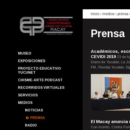
inicio
› medios ›
prensa
Prensa
Académicos, escri
MUSEO
CEVIDI 2019
23 de A
EXPOSICIONES
Diario de Yucatán, La J
FM , Revista Yucatán, S
PROYECTO EDUCATIVO
YUCUNET
CHISME-ARTE PODCAST
RECORRIDOS VIRTUALES
SERVICIOS
MEDIOS
NOTICIAS
PRENSA
El Macay anuncia 
RADIO
Con Acento, Contra Punt