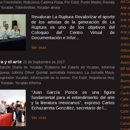
Art C
cias Trecevisión, Noticieros Cadena Rasa, Por Esto!, Punto Medio, Revista
Yucatán, Toltechnitlán, Yucatán ahora
Arte a
Arte e
Revaloran La Ruptura Revalorizar el aporte
Arte 
de los artistas de la generación de La
Arte y
Ruptura es uno de los objetivos del
Coloquio del Centro Virtual de
Arte y
Documentación e Infor...
Artes 
Artica
Ver más
Artícu
Artisti
ra y el arte
22 de Septiembre de 2017
Avant
alcón, Diario de Yucatán, Gobierno del Estado de Yucatán, Informat
BB M
rquesa, Johnny Oliver Quintal, periodista mexicano, La Jornada Maya,
Bolet
expresión Yucatán. Información de lo nuevo, Por Esto!, Reporteros Hoy,
Bueno
r Yucatán, Yucatán informa
Cable
“Juan García Ponce es una figura
Cactu
fundamental para el entendimiento del arte
Calle
y la literatura mexicanos”, expresó Carlos
Calle
Echazarreta González, secretario de l...
Calle
Ver más
Cambi
Canal
Cande