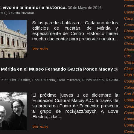
Cande
 vivo en la memoria histórica.
30 de Mayo de 2016
Caram
r MX, Revista Yucatán
Casa 
Si las paredes hablaran… Cada uno de los
Centr
edificios de Yucatán, de Mérida y
Chiap
especialmente del Centro Histórico tienen
Chila
mucho que contar para preservar nuestra...
China
Ver más
Chula
Cifo
Class
n Mérida en el Museo Fernando García Ponce Macay
Close
26
Club 
t hint, Flor Castillo, Focus Mérida, Hola Yucatán, Punto Medio, Revista
Códig
Coloq
Con A
El próximo jueves 3 de diciembre la
Fundación Cultural Macay A.C. a través de
Cona
su programa Punto de Encuentro presenta
Conac
al grupo de rock/jazz/psych A Love
Conej
Electric, a las...
Conta
Contr
Ver más
Contr