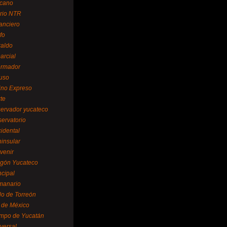
cano
ario NTR
nanciero
fo
raldo
arcial
formador
ruso
tino Expreso
te
servador yucateco
servatorio
cidental
ninsular
venir
egón Yucateco
ncipal
manario
lo de Torreón
l de México
empo de Yucatán
versal