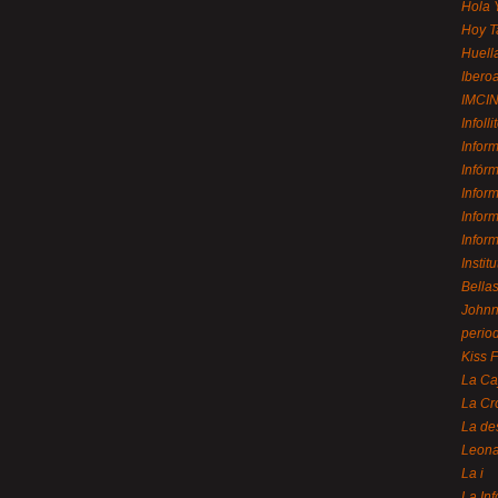
Hola 
Hoy T
Huell
Ibero
IMCI
Infolli
Infor
Infór
Infor
Infor
Infor
Instit
Bellas
Johnny
perio
Kiss 
La Ca
La Cr
La de
Leon
La i
La In