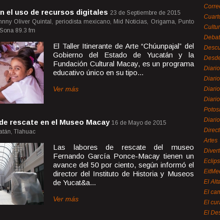
Corre
n el uso de recursos digitales
23 de Septiembre de 2015
Cuart
nny Oliver Quintal, periodista mexicano, Mid Noticias, Origama, Punto
Cultu
 Sona 89.3 fm
Debat
El Taller Itinerante de Arte “Chúunpajal” del
Desc
Gobierno del Estado de Yucatán y la
Desde
Fundación Cultural Macay, es un programa
Diari
educativo único en su tipo...
Diari
Ver más
Diario
Diario
Potos
Diari
 de rescate en el Museo Macay
16 de Mayo de 2015
Direc
atán, Tlahuac
Artes
Las labores de rescate del museo
Divert
Fernando García Ponce-Macay tienen un
Eclip
avance del 50 por ciento, según informó el
EitMe
director del Instituto de Historia y Museos
de Yucat&a...
El Alt
El ca
Ver más
El cu
El De