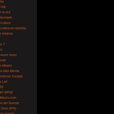
uba
l día
n la red
Informado
 Cultura
 cultura en rebeldía
e Historia
lo 7
cs
 music news
undo
ín México
s días Mérida
noticias Yucatán
s Lab
 55
 60 SIPSE
 México.com
o del Sureste
 Once (IPN)
la Tizimín