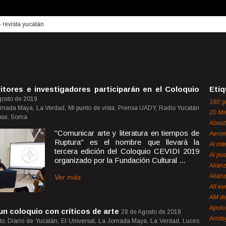
›
revista yucatán
tores e investigadores participarán en el Coloquio
Etiq
gosto de 2019
180 g
ornada Maya, La Verdad, Mi punto de vista, Prensa UADY, Radio Yucatán
20 Mi
ipse, Soma
About
"Comunicar arte y literatura en tiempos de
Aeron
Ruptura" es el nombre que llevará la
Al int
tercera edición del Coloquio CEVIDI 2019
Al pue
organizado por la Fundación Cultural ...
Alian
Alian
Ver más
All ev
AM de
Apol
un coloquio con críticos de arte
28 de Agosto de 2018
Ariste
o, Diario de Yucatán, El Universal, La Jornada Maya, La Verdad, Luces