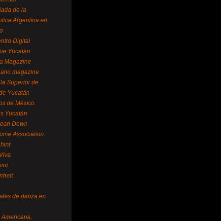
ada de la
lica Argentina en
o
ntro Digital
ue Yucatán
a Magazine
ario magazine
la Superior de
 de Yucatán
os de México
us Yucatán
pean Down
ome Association
hint
Viva
sior
nheit
vales de danza en
a Americana,