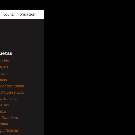
ocultar información
uetas
rados
nutos
.com
otas
erior del Estado
blo pan y circo
za francesa
za Tex
ents
 Querétaro
orama
gui Noticias