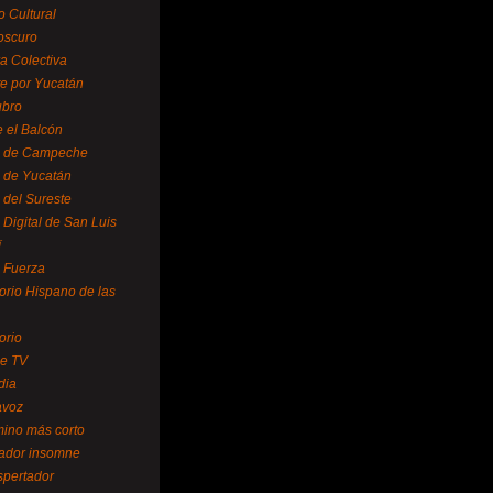
o Cultural
oscuro
ra Colectiva
e por Yucatán
ubro
 el Balcón
o de Campeche
o de Yucatán
 del Sureste
 Digital de San Luis
í
o Fuerza
torio Hispano de las
orio
se TV
dia
avoz
mino más corto
rador insomne
spertador