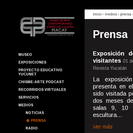
inicio
› medios ›
prensa
Prensa
Exposición 
MUSEO
visitantes
01 d
EXPOSICIONES
Revista Yucatán
PROYECTO EDUCATIVO
YUCUNET
La exposició
CHISME-ARTE PODCAST
presenta en e
RECORRIDOS VIRTUALES
sido visitada 
SERVICIOS
dos meses de e
MEDIOS
salas 9, 10 
NOTICIAS
escultura...
PRENSA
Ver más
RADIO