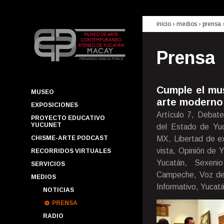
inicio
› medios ›
prensa
Prensa
Cumple el mu
MUSEO
arte moderno
EXPOSICIONES
Artículo 7, Debate
PROYECTO EDUCATIVO
YUCUNET
del Estado de Yuca
CHISME-ARTE PODCAST
MX, Libertad de ex
vista, Opinión de 
RECORRIDOS VIRTUALES
Yucatán, Sexenio
SERVICIOS
Campeche, Voz de 
MEDIOS
Informativo, Yucatá
NOTICIAS
PRENSA
RADIO