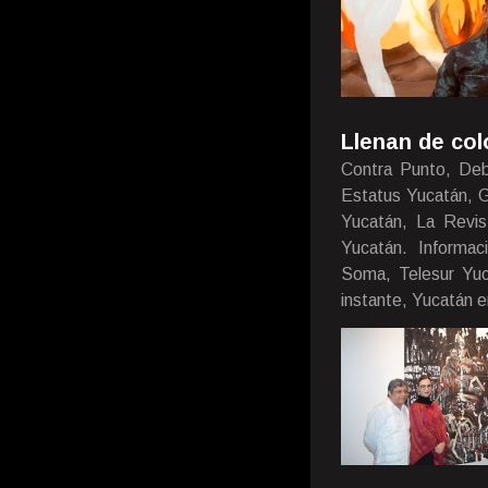
Llenan de col
Contra Punto, Deb
Estatus Yucatán, G
Yucatán, La Revist
Yucatán. Informac
Soma, Telesur Yuca
instante, Yucatán e