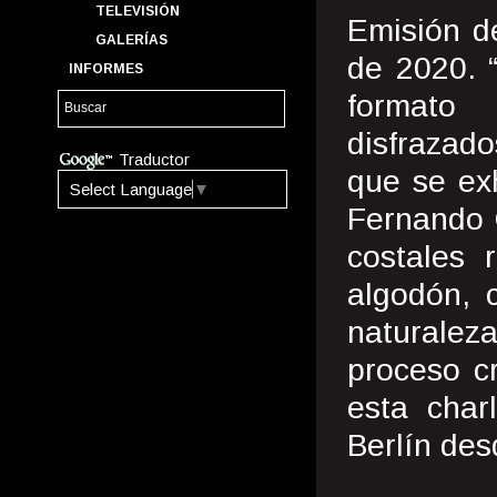
TELEVISIÓN
Emisión d
GALERÍAS
de 2020. 
INFORMES
formato 
disfrazado
Traductor
que se ex
Select Language
▼
Fernando 
costales 
algodón, 
naturalez
proceso cr
esta char
Berlín de