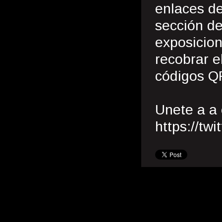
enlaces de
sección d
exposicio
recobrar e
códigos QR
Unete a a
https://t