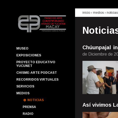
inicio
› medios ›
noticias
Noticia
Chúunpajal i
MUSEO
de Diciembre de 2
EXPOSICIONES
PROYECTO EDUCATIVO
YUCUNET
CHISME-ARTE PODCAST
RECORRIDOS VIRTUALES
SERVICIOS
MEDIOS
NOTICIAS
Así vivimos L
PRENSA
RADIO