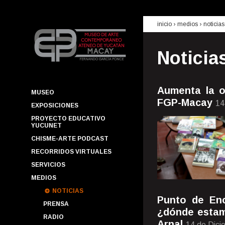
inicio
› medios ›
noticias
Noticia
Aumenta la o
MUSEO
FGP-Macay
14
EXPOSICIONES
PROYECTO EDUCATIVO
YUCUNET
CHISME-ARTE PODCAST
RECORRIDOS VIRTUALES
SERVICIOS
MEDIOS
NOTICIAS
Punto de Enc
PRENSA
¿dónde estam
RADIO
Arnal
14 de Dici