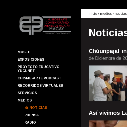
inicio
› medios ›
noticias
Noticia
Chúunpajal i
MUSEO
de Diciembre de 2
EXPOSICIONES
PROYECTO EDUCATIVO
YUCUNET
CHISME-ARTE PODCAST
RECORRIDOS VIRTUALES
SERVICIOS
MEDIOS
NOTICIAS
Así vivimos L
PRENSA
RADIO