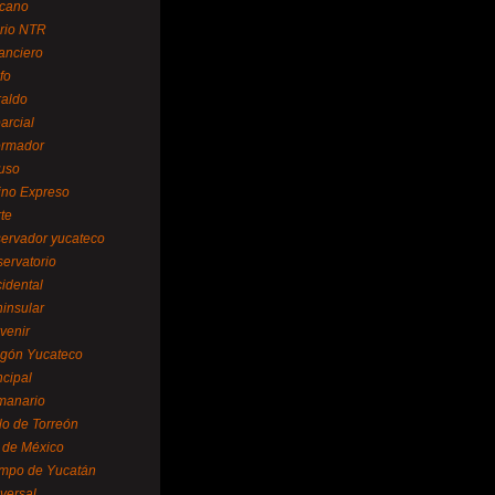
cano
ario NTR
nanciero
fo
raldo
arcial
formador
ruso
tino Expreso
te
servador yucateco
servatorio
cidental
ninsular
venir
egón Yucateco
ncipal
manario
lo de Torreón
l de México
empo de Yucatán
versal