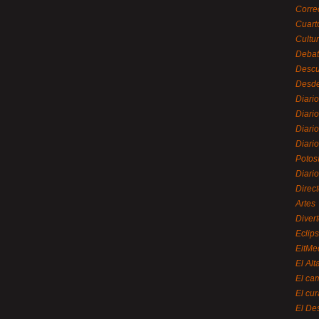
Corre
Cuart
Cultu
Debat
Desc
Desde
Diari
Diari
Diario
Diario
Potos
Diari
Direc
Artes
Divert
Eclip
EitMe
El Alt
El ca
El cu
El De