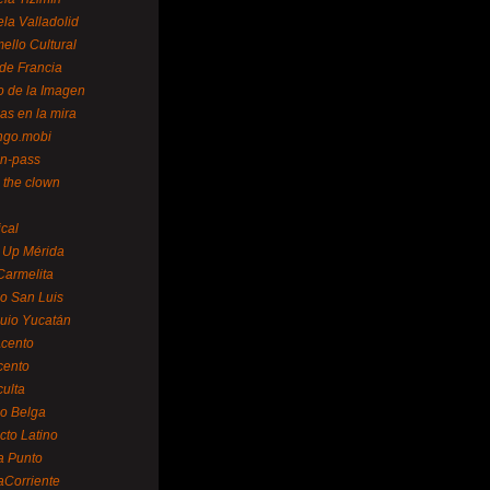
la Valladolid
ello Cultural
de Francia
o de la Imagen
as en la mira
ngo.mobi
n-pass
 the clown
ical
 Up Mérida
Carmelita
o San Luis
uio Yucatán
cento
cento
ulta
o Belga
cto Latino
a Punto
aCorriente