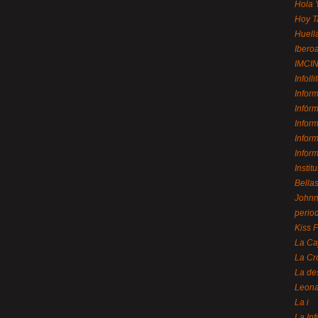
Hola 
Hoy T
Huell
Ibero
IMCI
Infolli
Infor
Infór
Infor
Infor
Infor
Instit
Bellas
Johnny
perio
Kiss 
La Ca
La Cr
La de
Leon
La i
La In