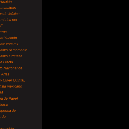
Yucatán
amaulipas
as de México
américa.net
NE
teras
mat Yucatán
mate.com.mx
mativo Al momento
mativo turquesa
me Fracto
uto Nacional de
 Artes
 Oliver Quintal,
dista mexicano
FM
ja de Papel
ónica
spensa de
ardo
formación