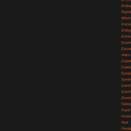
Embaj
Repúb
Méxic
Encue
Enfoq
EnViv
Escen
Escue
Artes
Estad
Estat
Euro
Syndr
Event 
Event
Excel
Fahre
Feest
Festi
Red
Fiest