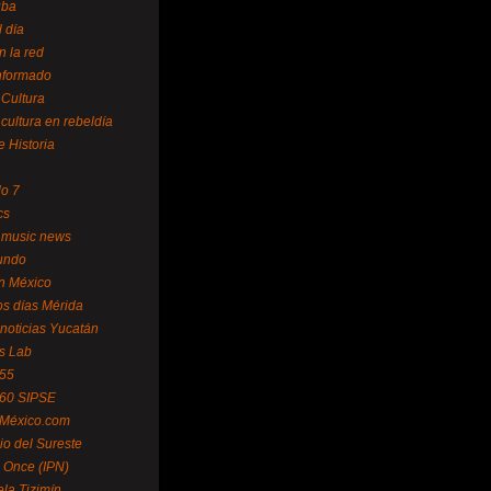
uba
l día
n la red
Informado
 Cultura
 cultura en rebeldía
e Historia
lo 7
cs
 music news
undo
ín México
s días Mérida
noticias Yucatán
s Lab
 55
 60 SIPSE
 México.com
o del Sureste
 Once (IPN)
la Tizimín