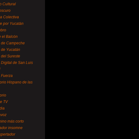
o Cultural
oscuro
ra Colectiva
e por Yucatán
ubro
 el Balcón
o de Campeche
o de Yucatán
 del Sureste
 Digital de San Luis
í
o Fuerza
torio Hispano de las
orio
se TV
dia
avoz
mino más corto
rador insomne
spertador