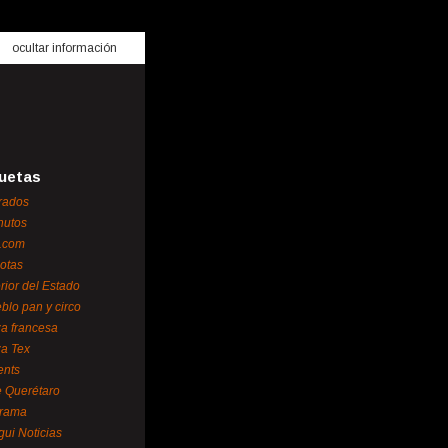
ocultar información
uetas
rados
nutos
.com
otas
erior del Estado
blo pan y circo
za francesa
za Tex
ents
 Querétaro
orama
gui Noticias