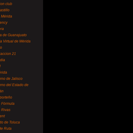
ion club
astillo
 Mérida
ency
era
a de Guanajuato
a Virtual de Mérida
yo
accion 21
dia
l
rida
rno de Jalisco
rno del Estado de
án
 porteño
 Fórmula
 Rivas
ent
do de Toluca
de Ruta