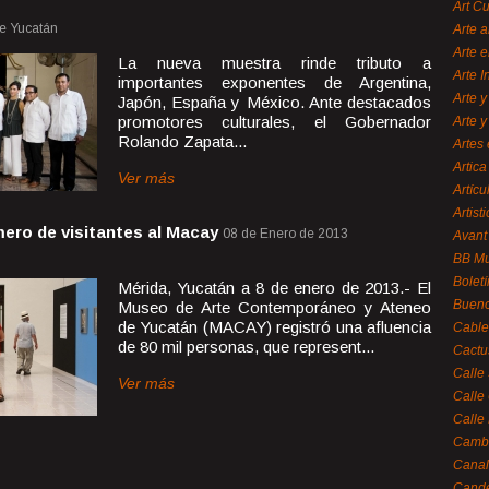
Art C
te Yucatán
Arte a
Arte e
La nueva muestra rinde tributo a
Arte 
importantes exponentes de Argentina,
Arte y
Japón, España y México. Ante destacados
promotores culturales, el Gobernador
Arte y
Rolando Zapata...
Artes 
Artica
Ver más
Artícu
Artisti
ero de visitantes al Macay
08 de Enero de 2013
Avant
BB M
Bolet
Mérida, Yucatán a 8 de enero de 2013.- El
Bueno
Museo de Arte Contemporáneo y Ateneo
de Yucatán (MACAY) registró una afluencia
Cable
de 80 mil personas, que represent...
Cactu
Calle
Ver más
Calle
Calle
Cambi
Canal
Cande