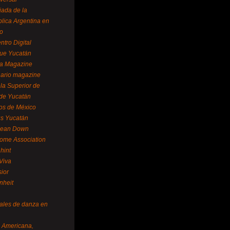
ada de la
lica Argentina en
o
ntro Digital
ue Yucatán
a Magazine
ario magazine
la Superior de
 de Yucatán
os de México
us Yucatán
pean Down
ome Association
hint
Viva
sior
nheit
vales de danza en
a Americana,