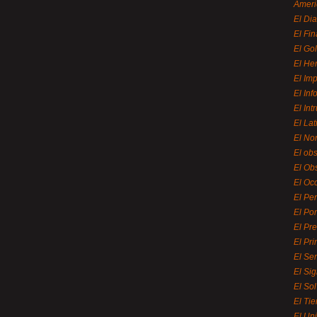
Ameri
El Di
El Fi
El Gol
El He
El Imp
El In
El Int
El La
El Nor
El ob
El Ob
El Oc
El Pe
El Por
El Pr
El Pri
El Se
El Sig
El So
El Ti
El Uni