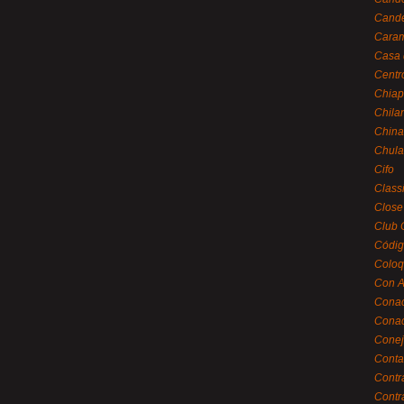
Cande
Caram
Casa 
Centr
Chiap
Chila
China
Chula
Cifo
Class
Close
Club 
Códig
Coloq
Con A
Cona
Conac
Conej
Conta
Contr
Contr