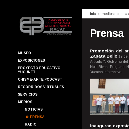
inicio
› medios ›
prensa
Prensa
Promoción del art
MUSEO
Zapata Bello
19 de 
EXPOSICIONES
Artículo 7, Gobierno del
Noti Rivas, Progreso 
PROYECTO EDUCATIVO
YUCUNET
Yucatán Informativo
CHISME-ARTE PODCAST
RECORRIDOS VIRTUALES
SERVICIOS
MEDIOS
NOTICIAS
PRENSA
RADIO
Inauguran exposi