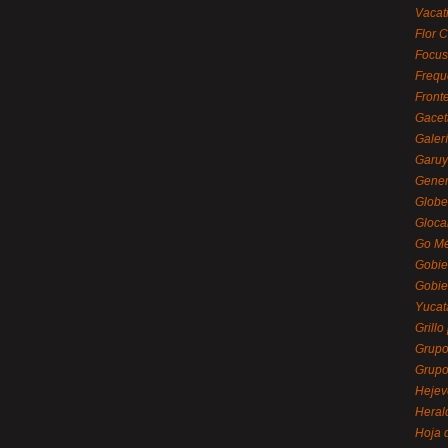
Vacat
Flor C
Focus
Frequ
Front
Gacet
Galerí
Garu
Gener
Globe
Gloca
Go Mé
Gobie
Gobie
Yucat
Grillo
Grupo
Grupo
Hejev
Heral
Hoja 