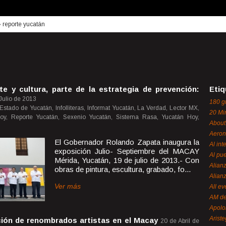
›
reporte yucatán
e y cultura, parte de la estrategia de prevención:
Etiq
Julio de 2013
180 g
 Estado de Yucatán, Infolliteras, Informat Yucatán, La Verdad, Lector MX,
20 Mi
Hoy, Reporte Yucatán, Sexenio Yucatán, Sistema Rasa, Yucatán Hoy,
About
Aeron
El Gobernador Rolando Zapata inaugura la
Al int
exposición Julio- Septiembre del MACAY
Al pue
Mérida, Yucatán, 19 de julio de 2013.- Con
Alian
obras de pintura, escultura, grabado, fo...
Alian
Ver más
All ev
AM de
Apol
Ariste
ción de renombrados artistas en el Macay
20 de Abril de