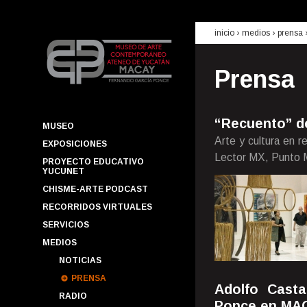
inicio
› medios ›
prensa
Prensa
“Recuento” de
MUSEO
Arte y cultura en 
EXPOSICIONES
Lector MX, Punto 
PROYECTO EDUCATIVO
YUCUNET
CHISME-ARTE PODCAST
RECORRIDOS VIRTUALES
SERVICIOS
MEDIOS
NOTICIAS
PRENSA
Adolfo Cast
RADIO
Ponce en MA