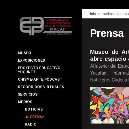
inicio
› medios ›
prensa
Prensa
Museo de Ar
MUSEO
abre espacio 
EXPOSICIONES
Al interior del Est
PROYECTO EDUCATIVO
YUCUNET
Yucatán, Inform
CHISME-ARTE PODCAST
Noticieros Cadena 
RECORRIDOS VIRTUALES
SERVICIOS
MEDIOS
NOTICIAS
PRENSA
RADIO