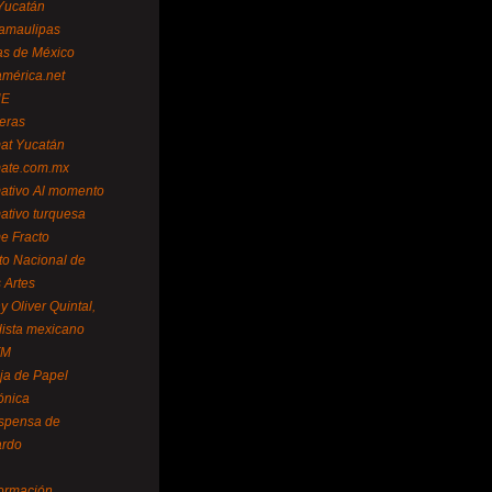
Yucatán
amaulipas
as de México
américa.net
NE
teras
mat Yucatán
mate.com.mx
mativo Al momento
mativo turquesa
me Fracto
uto Nacional de
 Artes
 Oliver Quintal,
dista mexicano
FM
ja de Papel
ónica
spensa de
ardo
formación