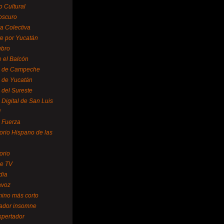
o Cultural
oscuro
ra Colectiva
e por Yucatán
ubro
 el Balcón
o de Campeche
o de Yucatán
 del Sureste
 Digital de San Luis
í
o Fuerza
torio Hispano de las
orio
se TV
dia
avoz
mino más corto
rador insomne
spertador