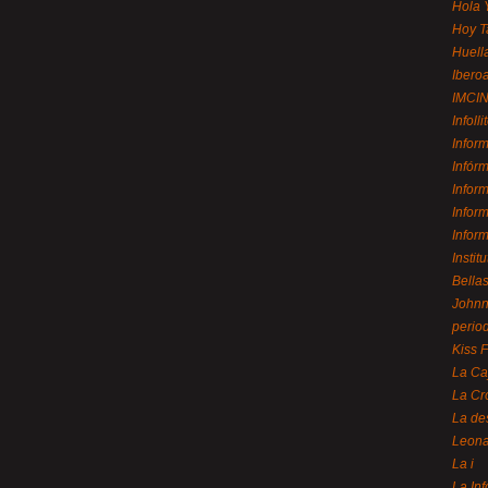
Hola 
Hoy T
Huell
Ibero
IMCI
Infolli
Infor
Infór
Infor
Infor
Infor
Instit
Bellas
Johnny
perio
Kiss 
La Ca
La Cr
La de
Leon
La i
La In