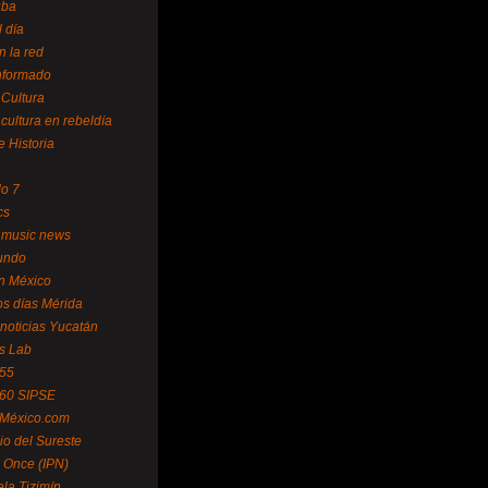
uba
l día
n la red
Informado
 Cultura
 cultura en rebeldía
e Historia
lo 7
cs
 music news
undo
ín México
s días Mérida
noticias Yucatán
s Lab
 55
 60 SIPSE
 México.com
o del Sureste
 Once (IPN)
la Tizimín