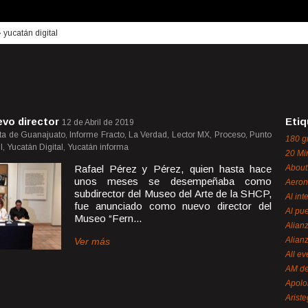
›
yucatán digital
evo director
Etiq
12 de Abril de 2019
ta de Guanajuato, Informe Fracto, La Verdad, Lector MX, Proceso, Punto
180 g
, Yucatán Digital, Yucatán informa
20 Mi
Rafael Pérez y Pérez, quien hasta hace
About
unos meses se desempeñaba como
Aeron
subdirector del Museo del Arte de la SHCP,
Al int
fue anunciado como nuevo director del
Al pue
Museo “Fern...
Alian
Alian
Ver más
All ev
AM de
Apol
Ariste