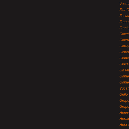
Vacat
Flor C
Focus
Frequ
Front
Gacet
Galerí
Garu
Gener
Globe
Gloca
Go Mé
Gobie
Gobie
Yucat
Grillo
Grupo
Grupo
Hejev
Heral
Hoja 