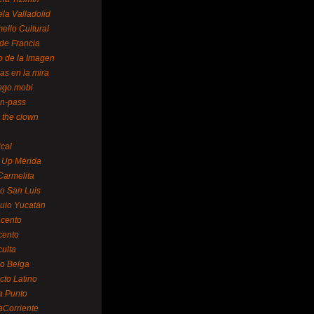
la Valladolid
ello Cultural
de Francia
o de la Imagen
as en la mira
ngo.mobi
n-pass
 the clown
ical
 Up Mérida
Carmelita
o San Luis
uio Yucatán
cento
cento
ulta
o Belga
cto Latino
a Punto
aCorriente