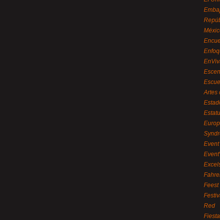
Embaj
Repúb
Méxic
Encue
Enfoq
EnViv
Escen
Escue
Artes
Estad
Estat
Euro
Syndr
Event 
Event
Excel
Fahre
Feest
Festi
Red
Fiest