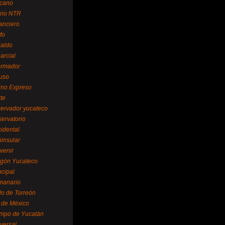
cano
ario NTR
nanciero
fo
raldo
arcial
formador
ruso
tino Expreso
te
servador yucateco
servatorio
cidental
ninsular
venir
egón Yucateco
ncipal
manario
lo de Torreón
l de México
empo de Yucatán
versal