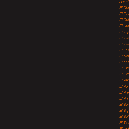
Ameri
El Di
El Fi
El Gol
El He
El Imp
El In
El Int
El La
El Nor
El ob
El Ob
El Oc
El Pe
El Por
El Pr
El Pri
El Se
El Sig
El So
El Ti
El Uni