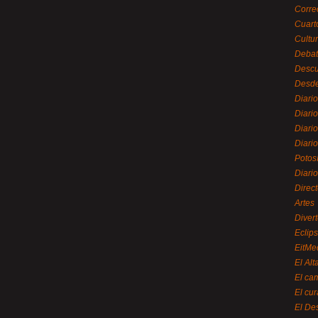
Corre
Cuart
Cultu
Debat
Desc
Desde
Diari
Diari
Diario
Diario
Potos
Diari
Direc
Artes
Divert
Eclip
EitMe
El Alt
El ca
El cu
El De