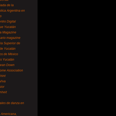
ada de la
lica Argentina en
o
ntro Digital
ue Yucatán
a Magazine
ario magazine
la Superior de
 de Yucatán
os de México
us Yucatán
pean Down
ome Association
hint
Viva
sior
nheit
vales de danza en
a Americana,