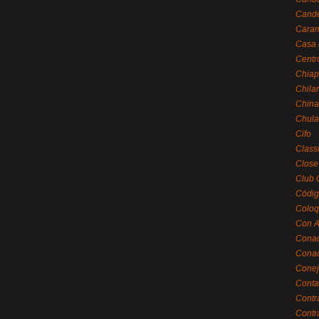
Cande
Caram
Casa 
Centr
Chiap
Chila
China
Chula
Cifo
Class
Close
Club 
Códig
Coloq
Con A
Cona
Conac
Conej
Conta
Contr
Contr