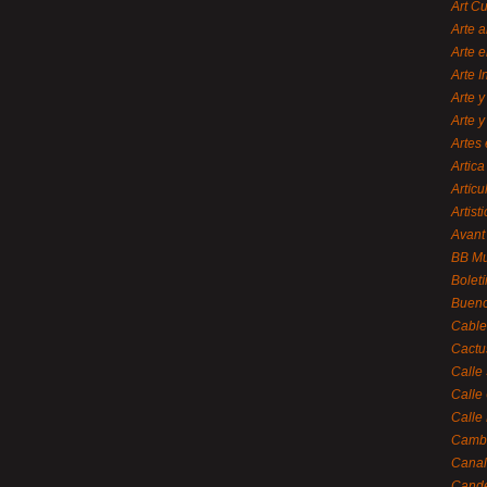
Art C
Arte a
Arte e
Arte 
Arte y
Arte y
Artes 
Artica
Artícu
Artisti
Avant
BB M
Bolet
Bueno
Cable
Cactu
Calle
Calle
Calle
Cambi
Canal
Cande