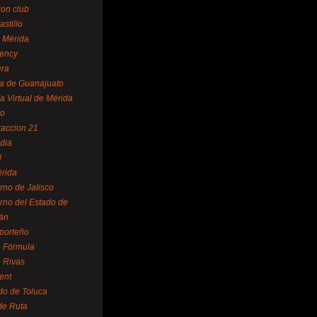
ion club
astillo
 Mérida
ency
era
a de Guanajuato
a Virtual de Mérida
yo
accion 21
dia
l
rida
rno de Jalisco
rno del Estado de
án
 porteño
 Fórmula
 Rivas
ent
do de Toluca
de Ruta