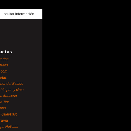
ocultar información
uetas
rados
nutos
.com
otas
erior del Estado
blo pan y circo
za francesa
za Tex
ents
 Querétaro
orama
gui Noticias