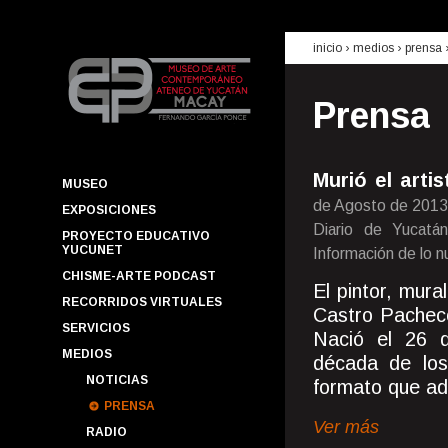
inicio
› medios ›
prensa
Prensa
Murió el arti
MUSEO
de Agosto de 2013
EXPOSICIONES
Diario de Yucatán
PROYECTO EDUCATIVO
YUCUNET
Información de lo 
CHISME-ARTE PODCAST
El pintor, mura
RECORRIDOS VIRTUALES
Castro Pacheco
SERVICIOS
Nació el 26 
MEDIOS
década de los 
NOTICIAS
formato que ado
PRENSA
Ver más
RADIO