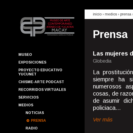
inicio
› medios ›
prensa
Prensa
Las mujeres d
MUSEO
Globedia
EXPOSICIONES
PROYECTO EDUCATIVO
La prostitució
YUCUNET
siempre ha s
CHISME-ARTE PODCAST
numerosos as
RECORRIDOS VIRTUALES
cosas, de razon
SERVICIOS
de asumir dic
MEDIOS
policiaca...
NOTICIAS
Ver más
PRENSA
RADIO