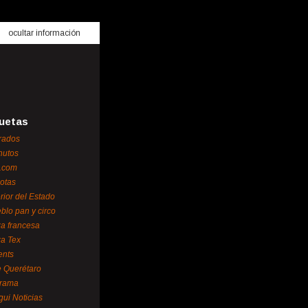
ocultar información
uetas
rados
nutos
.com
otas
erior del Estado
blo pan y circo
za francesa
za Tex
ents
 Querétaro
orama
gui Noticias