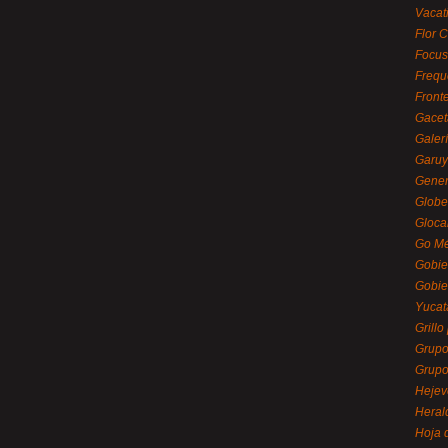
Vacat
Flor C
Focus
Frequ
Front
Gacet
Galerí
Garu
Gener
Globe
Gloca
Go Mé
Gobie
Gobie
Yucat
Grillo
Grupo
Grupo
Hejev
Heral
Hoja 