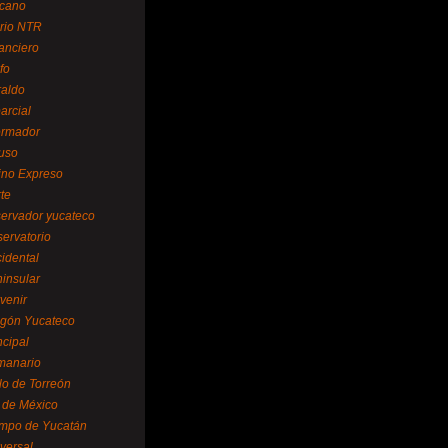
cano
ario NTR
nanciero
fo
raldo
arcial
formador
ruso
tino Expreso
te
servador yucateco
servatorio
cidental
ninsular
venir
egón Yucateco
ncipal
manario
lo de Torreón
l de México
empo de Yucatán
versal