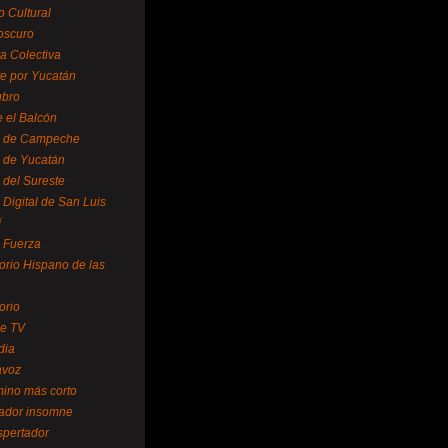
o Cultural
oscuro
ra Colectiva
e por Yucatán
ubro
 el Balcón
o de Campeche
o de Yucatán
 del Sureste
 Digital de San Luis
í
o Fuerza
torio Hispano de las
orio
se TV
dia
avoz
mino más corto
rador insomne
spertador