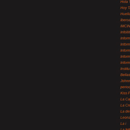
Hola 
Hoy T
Huell
Ibero
IMCI
Infolli
Infor
Infór
Infor
Infor
Infor
Instit
Bellas
Johnny
perio
Kiss 
La Ca
La Cr
La de
Leon
La i
La In