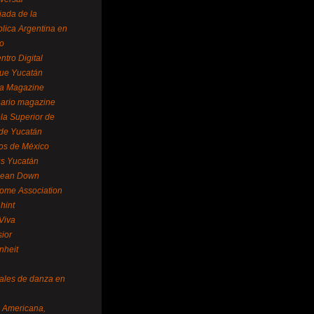
ada de la
lica Argentina en
o
ntro Digital
ue Yucatán
a Magazine
ario magazine
la Superior de
 de Yucatán
os de México
us Yucatán
pean Down
ome Association
hint
Viva
sior
nheit
vales de danza en
a Americana,