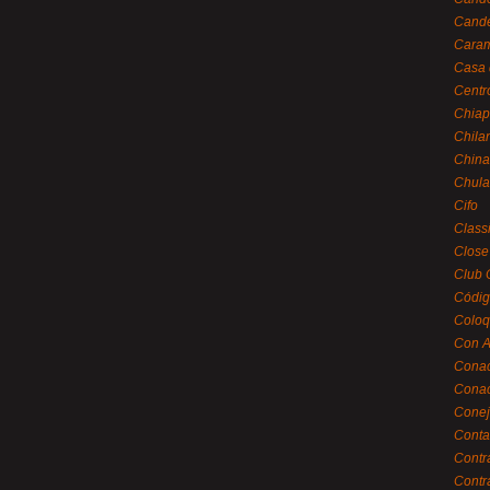
Cande
Caram
Casa 
Centr
Chiap
Chila
China
Chula
Cifo
Class
Close
Club 
Códig
Coloq
Con A
Cona
Conac
Conej
Conta
Contr
Contr