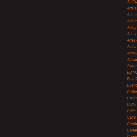
Art C
Arte a
Arte e
Arte 
Arte y
Arte y
Artes 
Artica
Artícu
Artisti
Avant
BB M
Bolet
Bueno
Cable
Cactu
Calle
Calle
Calle
Cambi
Canal
Cande