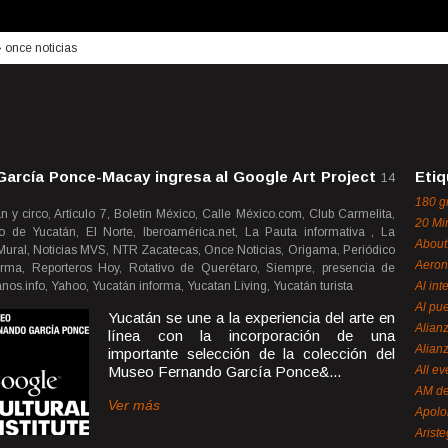
›
once noticias
arcía Ponce-Macay ingresa al Google Art Project
Etiq
14
180 g
n y circo, Artículo 7, Boletín México, Calle México.com, Club Carmelita,
20 Mi
io de Yucatán, El Norte, Iberoamérica.net, La Pauta informativa , La
About
, Mural, Noticias MVS, NTR Zacatecas, Once Noticias, Origama, Periódico
Aeron
rma, Reporteros Hoy, Rotativo de Querétaro, Siempre, presencia de
nos.info, Yahoo, Yucatán informa, Yucatan Living, Yucatán turista
Al int
Al pue
Yucatán se une a la experiencia del arte en
Alian
línea con la incorporación de una
Alian
importante selección de la colección del
Museo Fernando García Ponce&...
All ev
AM de
Ver más
Apol
Ariste