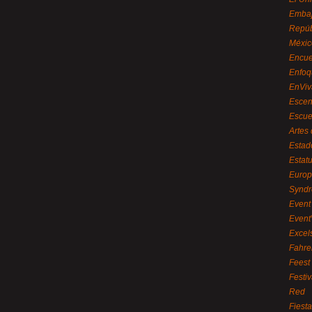
Embaj
Repúb
Méxic
Encue
Enfoq
EnViv
Escen
Escue
Artes
Estad
Estat
Euro
Syndr
Event 
Event
Excel
Fahre
Feest
Festi
Red
Fiest