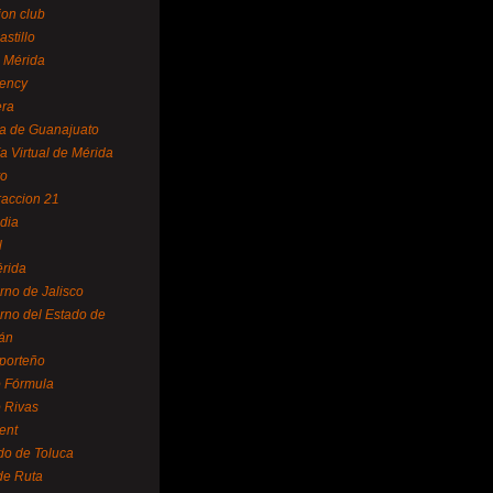
ion club
astillo
 Mérida
ency
era
a de Guanajuato
a Virtual de Mérida
yo
accion 21
dia
l
rida
rno de Jalisco
rno del Estado de
án
 porteño
 Fórmula
 Rivas
ent
do de Toluca
de Ruta