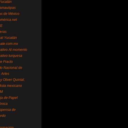
Yucatán
amaulipas
as de México
américa.net
NE
teras
mat Yucatán
mate.com.mx
mativo Al momento
mativo turquesa
me Fracto
uto Nacional de
 Artes
 Oliver Quintal,
dista mexicano
FM
ja de Papel
ónica
spensa de
ardo
formación