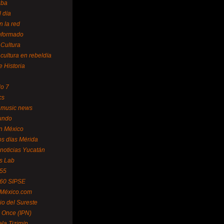
uba
l día
n la red
Informado
 Cultura
 cultura en rebeldía
e Historia
lo 7
cs
 music news
undo
ín México
s días Mérida
noticias Yucatán
s Lab
 55
 60 SIPSE
 México.com
o del Sureste
 Once (IPN)
la Tizimín