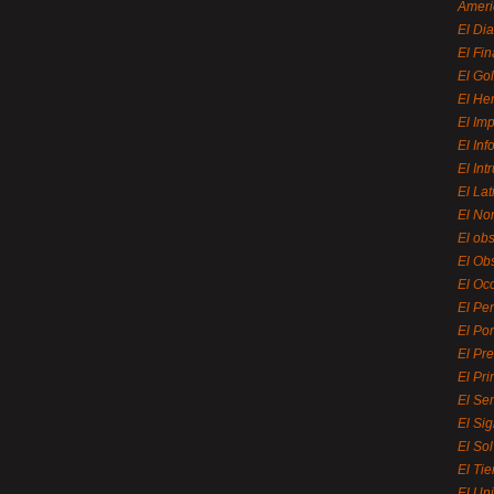
Ameri
El Di
El Fi
El Gol
El He
El Imp
El In
El Int
El La
El Nor
El ob
El Ob
El Oc
El Pe
El Por
El Pr
El Pri
El Se
El Sig
El So
El Ti
El Uni