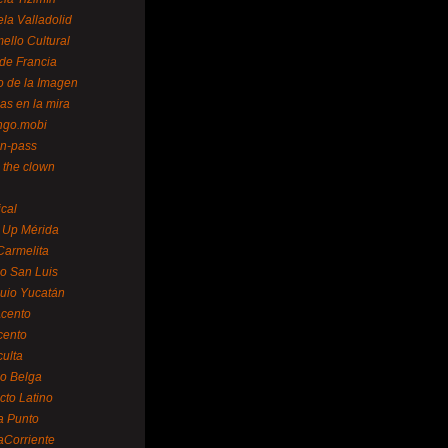
la Valladolid
ello Cultural
de Francia
o de la Imagen
as en la mira
ngo.mobi
n-pass
 the clown
ical
 Up Mérida
Carmelita
o San Luis
uio Yucatán
cento
cento
ulta
o Belga
cto Latino
a Punto
aCorriente