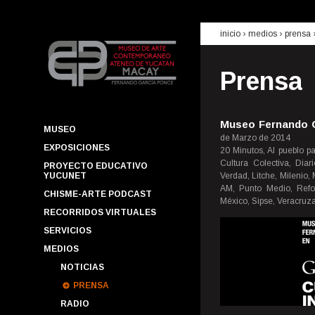
inicio
› medios ›
prensa
Prensa
Museo Fernando G
MUSEO
de Marzo de 2014
EXPOSICIONES
20 Minutos, Al pueblo pa
Cultura Colectiva, Diar
PROYECTO EDUCATIVO
YUCUNET
Verdad, Litche, Milenio
AM, Punto Medio, Refo
CHISME-ARTE PODCAST
México, Sipse, Veracruza
RECORRIDOS VIRTUALES
SERVICIOS
MEDIOS
NOTICIAS
PRENSA
RADIO