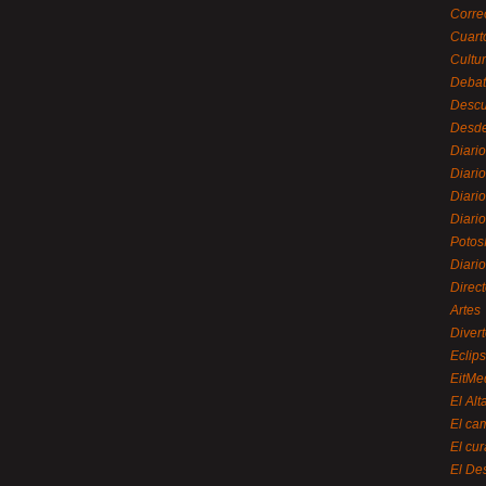
Corre
Cuart
Cultu
Debat
Desc
Desde
Diari
Diari
Diario
Diario
Potos
Diari
Direc
Artes
Divert
Eclip
EitMe
El Alt
El ca
El cu
El De