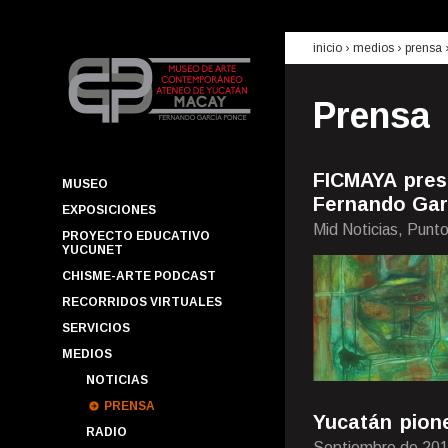
inicio
› medios ›
prensa
Prensa
FICMAYA pres
MUSEO
Fernando Gar
EXPOSICIONES
Mid Noticias, Punt
PROYECTO EDUCATIVO
YUCUNET
CHISME-ARTE PODCAST
RECORRIDOS VIRTUALES
SERVICIOS
MEDIOS
NOTICIAS
PRENSA
Yucatán pione
RADIO
Septiembre de 20