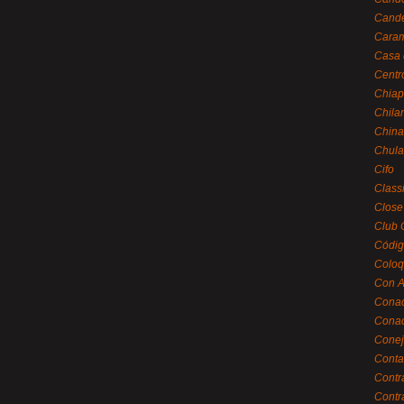
Cande
Caram
Casa 
Centr
Chiap
Chila
China
Chula
Cifo
Class
Close
Club 
Códig
Coloq
Con A
Cona
Conac
Conej
Conta
Contr
Contr