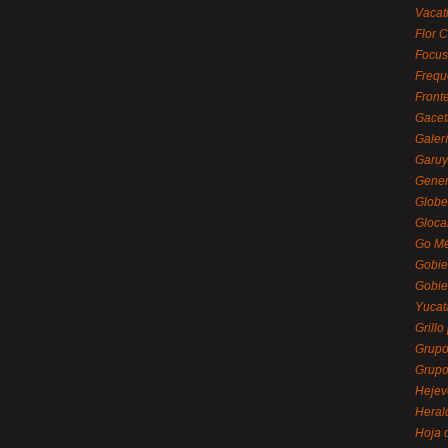
Vacat
Flor C
Focus
Frequ
Front
Gacet
Galerí
Garu
Gener
Globe
Gloca
Go Mé
Gobie
Gobie
Yucat
Grillo
Grupo
Grupo
Hejev
Heral
Hoja 