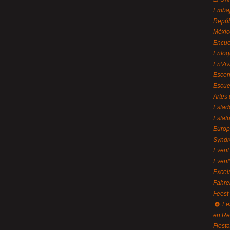
Embaj
Repúb
Méxic
Encue
Enfoq
EnViv
Escen
Escue
Artes
Estad
Estat
Euro
Syndr
Event 
Event
Excel
Fahre
Feest
Fe
en R
Fiest