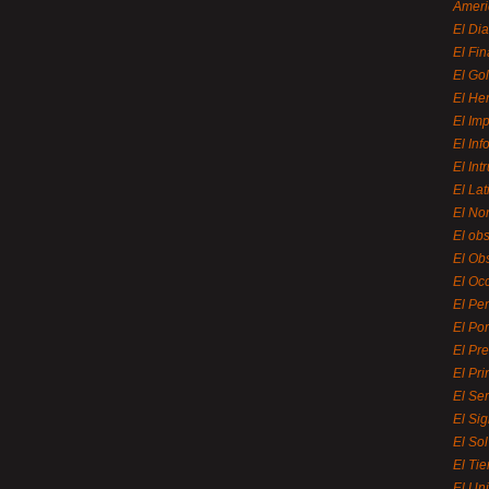
Ameri
El Di
El Fi
El Gol
El He
El Imp
El In
El Int
El La
El Nor
El ob
El Ob
El Oc
El Pe
El Por
El Pr
El Pri
El Se
El Sig
El So
El Ti
El Uni