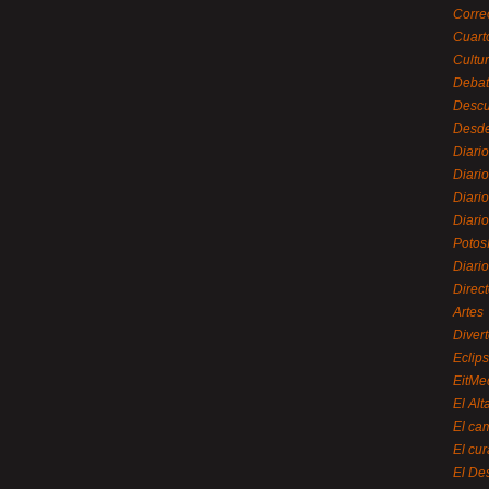
Corre
Cuart
Cultu
Debat
Desc
Desde
Diari
Diari
Diario
Diario
Potos
Diari
Direc
Artes
Divert
Eclip
EitMe
El Alt
El ca
El cu
El De