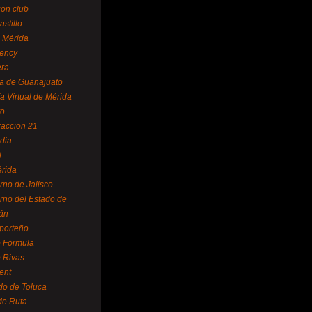
ion club
astillo
 Mérida
ency
era
a de Guanajuato
a Virtual de Mérida
yo
accion 21
dia
l
rida
rno de Jalisco
rno del Estado de
án
 porteño
 Fórmula
 Rivas
ent
do de Toluca
de Ruta