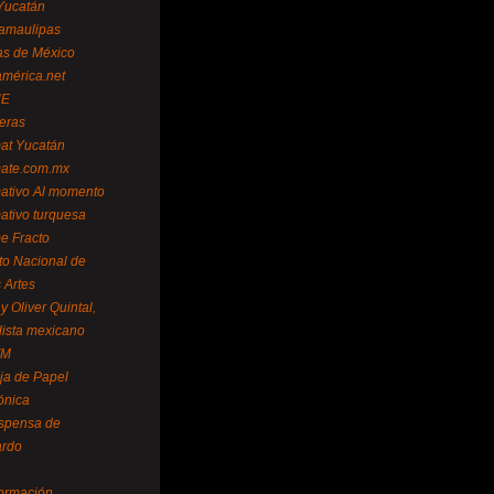
Yucatán
amaulipas
as de México
américa.net
NE
teras
mat Yucatán
mate.com.mx
mativo Al momento
mativo turquesa
me Fracto
uto Nacional de
 Artes
 Oliver Quintal,
dista mexicano
FM
ja de Papel
ónica
spensa de
ardo
formación