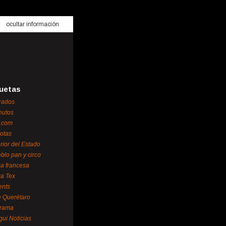
ocultar información
uetas
rados
nutos
.com
otas
erior del Estado
blo pan y circo
za francesa
za Tex
ents
 Querétaro
orama
gui Noticias