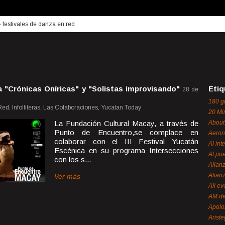
›
festivales de danza en red
 "Crónicas Oníricas" y "Solistas improvisando"
Etiq
28 de
180 g
ed, Infolliteras, Las Colaboraciones, Yucatan Today
20 Mi
La Fundación Cultural Macay, a través de
About
Punto de Encuentro,se complace en
Aeron
colaborar con el III Festival Yucatán
Al int
Escénica en su programa Intersecciones
Al pue
con los s...
Alian
Alian
Ver más
All ev
AM de
Apol
Ariste