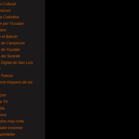
o Cultural
oscuro
ra Colectiva
e por Yucatán
ubro
 el Balcón
o de Campeche
o de Yucatán
 del Sureste
 Digital de San Luis
í
o Fuerza
torio Hispano de las
orio
se TV
dia
avoz
mino más corto
rador insomne
spertador