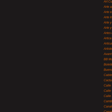
Art C
Arte a
Arte e
Arte 
Arte y
Arte y
Artes 
Artica
Artícu
Artisti
Avant
BB M
Bolet
Bueno
Cable
Cactu
Calle
Calle
Calle
Cambi
Canal
Cande