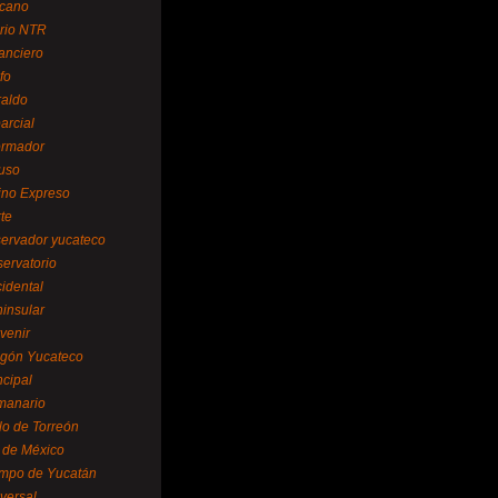
cano
ario NTR
nanciero
fo
raldo
arcial
formador
ruso
tino Expreso
te
servador yucateco
servatorio
cidental
ninsular
venir
egón Yucateco
ncipal
manario
lo de Torreón
l de México
empo de Yucatán
versal