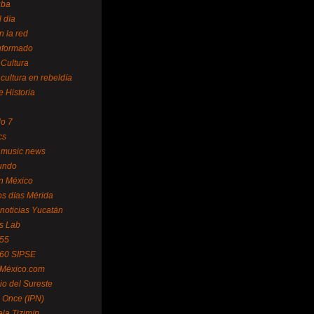
uba
l día
n la red
Informado
 Cultura
 cultura en rebeldía
e Historia
lo 7
cs
 music news
undo
ín México
s días Mérida
noticias Yucatán
s Lab
 55
 60 SIPSE
 México.com
o del Sureste
 Once (IPN)
la Tizimín