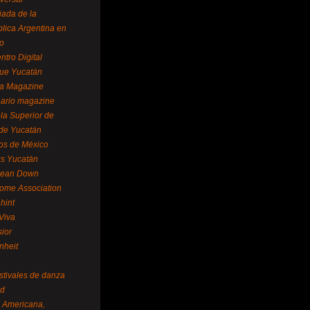
ada de la
lica Argentina en
o
ntro Digital
ue Yucatán
a Magazine
ario magazine
la Superior de
 de Yucatán
os de México
us Yucatán
pean Down
ome Association
hint
Viva
sior
nheit
stivales de danza
ed
a Americana,