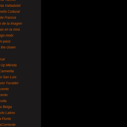
la Valladolid
ello Cultural
de Francia
o de la Imagen
as en la mira
ngo.mobi
n-pass
 the clown
ical
 Up Mérida
Carmelita
o San Luis
uio Yucatán
cento
cento
ulta
o Belga
cto Latino
a Punto
aCorriente