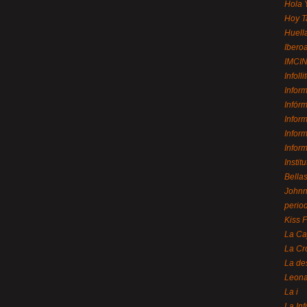
Hola 
Hoy T
Huell
Ibero
IMCI
Infolli
Infor
Infór
Infor
Infor
Infor
Instit
Bellas
Johnny
perio
Kiss 
La Ca
La Cr
La de
Leon
La i
La In