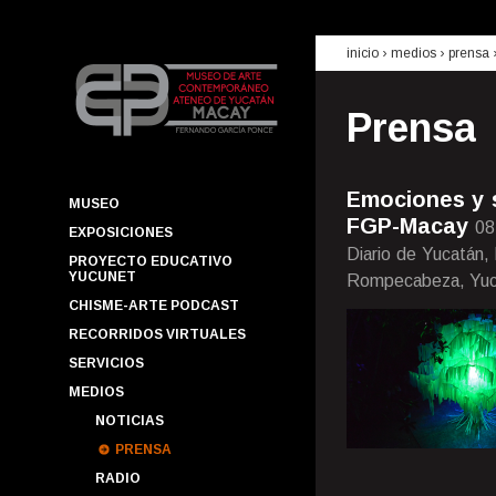
inicio
› medios ›
prensa
Prensa
Emociones y s
MUSEO
FGP-Macay
08
EXPOSICIONES
Diario de Yucatán,
PROYECTO EDUCATIVO
YUCUNET
Rompecabeza, Yuca
CHISME-ARTE PODCAST
RECORRIDOS VIRTUALES
SERVICIOS
MEDIOS
NOTICIAS
PRENSA
RADIO