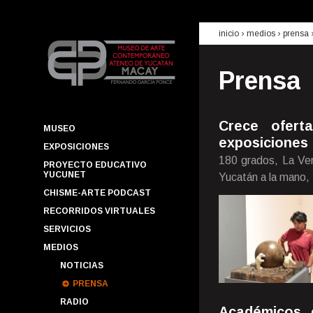
inicio
› medios ›
prensa
Prensa
Crece ofert
MUSEO
exposiciones 
EXPOSICIONES
180 grados, La Ver
PROYECTO EDUCATIVO
YUCUNET
Yucatán a la mano,
CHISME-ARTE PODCAST
RECORRIDOS VIRTUALES
SERVICIOS
MEDIOS
NOTICIAS
PRENSA
RADIO
Académicos, e