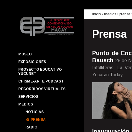
inicio
› medios ›
prensa
Prensa
Punto de Enc
MUSEO
Bausch
28 de N
EXPOSICIONES
Infolliteras, La V
PROYECTO EDUCATIVO
YUCUNET
Yucatan Today
CHISME-ARTE PODCAST
RECORRIDOS VIRTUALES
SERVICIOS
MEDIOS
NOTICIAS
PRENSA
RADIO
Inauguración