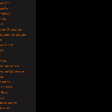
ion club
astillo
 Mérida
ency
era
a de Guanajuato
a Virtual de Mérida
yo
accion 21
dia
l
rida
rno de Jalisco
rno del Estado de
án
 porteño
 Fórmula
 Rivas
ent
do de Toluca
de Ruta