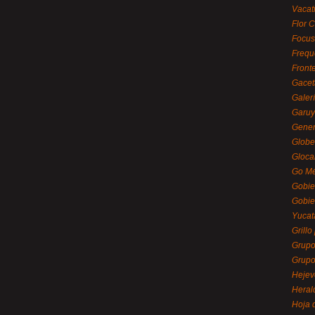
Vacat
Flor C
Focus
Frequ
Front
Gacet
Galerí
Garu
Gener
Globe
Gloca
Go Mé
Gobie
Gobie
Yucat
Grillo
Grupo
Grupo
Hejev
Heral
Hoja 