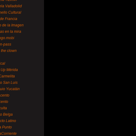
la Valladolid
ello Cultural
de Francia
o de la Imagen
as en la mira
ngo.mobi
n-pass
 the clown
ical
 Up Mérida
Carmelita
o San Luis
uio Yucatán
cento
cento
ulta
o Belga
cto Latino
a Punto
aCorriente