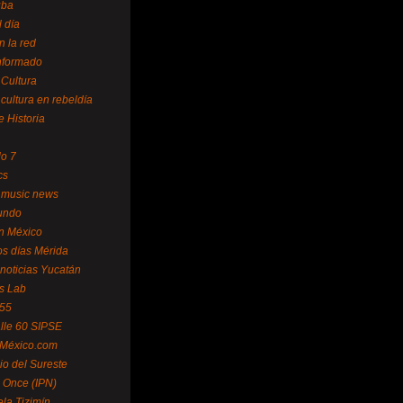
uba
l día
n la red
Informado
 Cultura
 cultura en rebeldía
e Historia
lo 7
cs
 music news
undo
ín México
s días Mérida
noticias Yucatán
s Lab
 55
lle 60 SIPSE
 México.com
o del Sureste
 Once (IPN)
la Tizimín