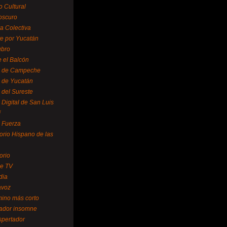
o Cultural
oscuro
ra Colectiva
e por Yucatán
ubro
 el Balcón
o de Campeche
o de Yucatán
 del Sureste
 Digital de San Luis
í
o Fuerza
torio Hispano de las
orio
se TV
dia
avoz
mino más corto
rador insomne
spertador