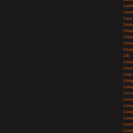
Cande
Caram
Casa 
Centr
Chiap
Chila
China
Chula
Cifo
Class
Close
Club 
Códig
Coloq
Con A
Cona
Conac
Conej
Conta
Contr
Contr