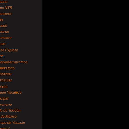
cano
ario NTR
nanciero
fo
raldo
arcial
formador
ruso
tino Expreso
te
servador yucateco
servatorio
cidental
ninsular
venir
egón Yucateco
ncipal
manario
lo de Torreón
l de México
empo de Yucatán
versal