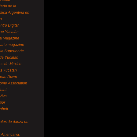
ada de la
lica Argentina en
o
ntro Digital
ue Yucatán
a Magazine
ario magazine
la Superior de
 de Yucatán
os de México
us Yucatán
pean Down
ome Association
hint
Viva
sior
nheit
vales de danza en
a Americana,