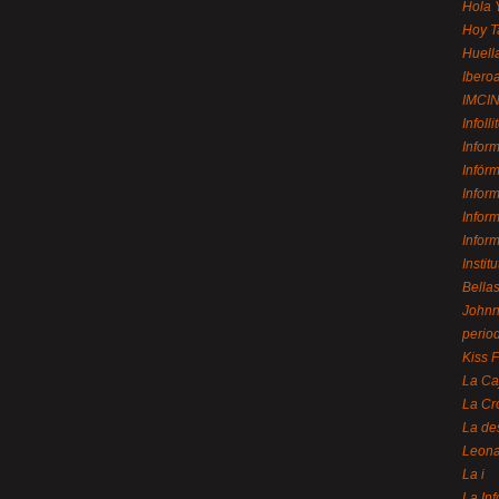
Hola 
Hoy T
Huell
Ibero
IMCI
Infolli
Infor
Infór
Infor
Infor
Infor
Instit
Bellas
Johnny
perio
Kiss 
La Ca
La Cr
La de
Leon
La i
La In