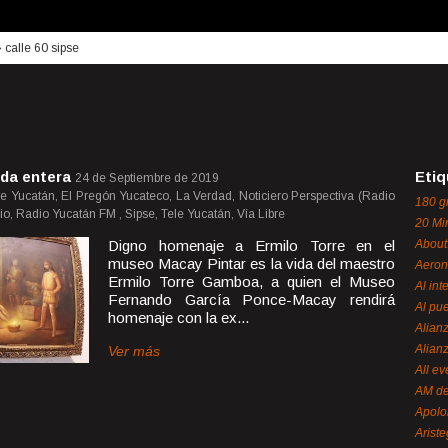
›
calle 60 sipse
ida entera
Etiq
24 de Septiembre de 2019
de Yucatán, El Pregón Yucateco, La Verdad, Noticiero Perspectiva (Radio
180 g
o, Radio Yucatán FM , Sipse, Tele Yucatán, Vía Libre
20 Mi
Digno homenaje a Ermilo Torre en el
About
museo Macay Pintar es la vida del maestro
Aeron
Ermilo Torre Gamboa, a quien el Museo
Al int
Fernando García Ponce-Macay rendirá
Al pue
homenaje con la ex...
Alian
Alian
Ver más
All ev
AM de
Apol
Ariste