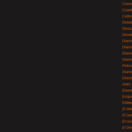
Corre
Cuart
Cultu
Debat
Desc
Desde
Diari
Diari
Diario
Diario
Potos
Diari
Direc
Artes
Divert
Eclip
EitMe
El Alt
El ca
El cu
El De