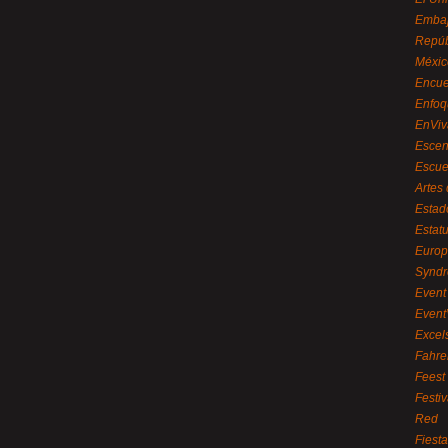
Embaj
Repúb
Méxic
Encue
Enfoq
EnViv
Escen
Escue
Artes
Estad
Estat
Euro
Syndr
Event 
Event
Excel
Fahre
Feest
Festi
Red
Fiest