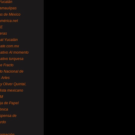
Yucatán
amaulipas
as de México
américa.net
NE
teras
mat Yucatán
mate.com.mx
mativo Al momento
mativo turquesa
me Fracto
uto Nacional de
 Artes
 Oliver Quintal,
dista mexicano
FM
ja de Papel
ónica
spensa de
ardo
formación