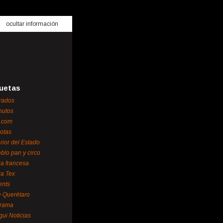
ocultar información
uetas
rados
nutos
.com
otas
erior del Estado
blo pan y circo
za francesa
za Tex
ents
 Querétaro
orama
gui Noticias