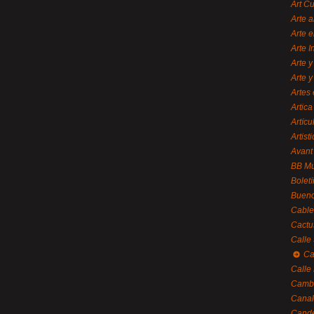
Art C
Arte a
Arte e
Arte 
Arte y
Arte y
Artes 
Artica
Artícu
Artisti
Avant
BB M
Bolet
Bueno
Cable
Cactu
Calle
Ca
Calle
Cambi
Canal
Cande