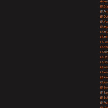
Ameri
El Di
El Fi
El Gol
El He
El Imp
El In
El Int
El La
El Nor
El ob
El Ob
El Oc
El Pe
El Por
El Pr
El Pri
El Se
El Sig
El So
El Ti
El Uni