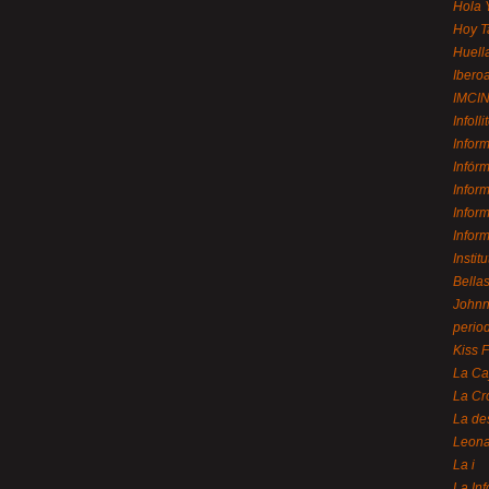
Hola 
Hoy T
Huell
Ibero
IMCI
Infolli
Infor
Infór
Infor
Infor
Infor
Instit
Bellas
Johnny
perio
Kiss 
La Ca
La Cr
La de
Leon
La i
La In