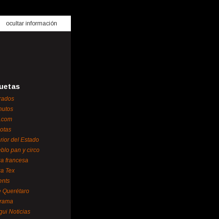
ocultar información
uetas
rados
nutos
.com
otas
erior del Estado
blo pan y circo
za francesa
za Tex
ents
 Querétaro
orama
gui Noticias