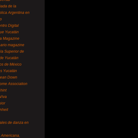
ada de la
lica Argentina en
o
ntro Digital
ue Yucatán
a Magazine
ario magazine
la Superior de
 de Yucatán
os de México
us Yucatán
pean Down
ome Association
hint
Viva
sior
nheit
vales de danza en
a Americana,