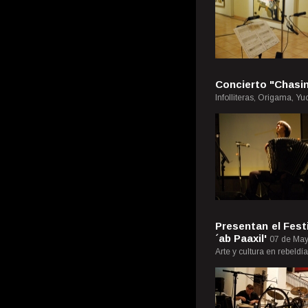
Concierto "Chasi
Infolliteras, Origama, Y
Presentan el Festi
´ab Paaxil'
07 de May
Arte y cultura en rebeldí