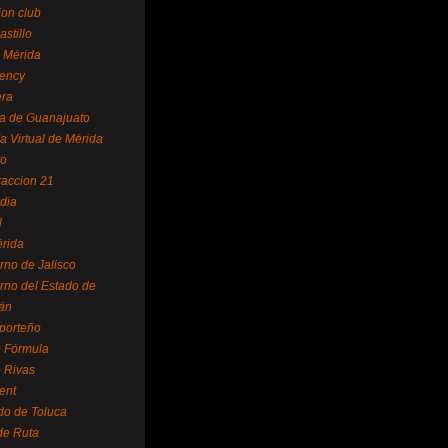
ion club
astillo
 Mérida
ency
era
a de Guanajuato
a Virtual de Mérida
yo
accion 21
dia
l
rida
rno de Jalisco
rno del Estado de
án
 porteño
 Fórmula
 Rivas
ent
do de Toluca
de Ruta