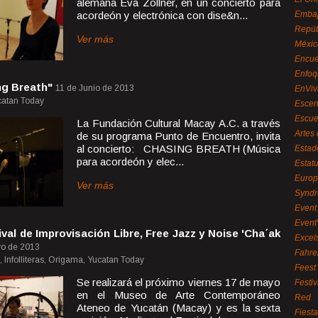
alemana Eva Zöllner, en un concierto para
acordeón y electrónica con dise&n...
Embaj
Repúb
Ver más
Méxic
Encue
Enfoq
ng Breath"
11 de Junio de 2013
EnViv
ucatan Today
Escen
Escue
La Fundación Cultural Macay A.C. a través
Artes
de su programa Punto de Encuentro, invita
al concierto: CHASING BREATH (Música
Estad
para acordeón y elec...
Estat
Euro
Ver más
Syndr
Event 
Event
val de Improvisación Libre, Free Jazz y Noise 'Cha´ak
Excel
o de 2013
Fahre
a, Infolliteras, Origama, Yucatan Today
Feest
Se realizará el próximo viernes 17 de mayo
Festi
en el Museo de Arte Contemporáneo
Red
Ateneo de Yucatán (Macay) y es la sexta
Fiest