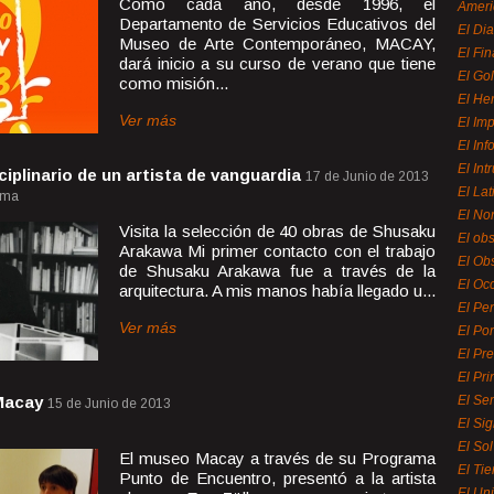
Como cada año, desde 1996, el
Ameri
Departamento de Servicios Educativos del
El Di
Museo de Arte Contemporáneo, MACAY,
El Fi
dará inicio a su curso de verano que tiene
El Gol
como misión...
El He
Ver más
El Imp
El In
El Int
ciplinario de un artista de vanguardia
17 de Junio de 2013
El La
ama
El Nor
Visita la selección de 40 obras de Shusaku
El ob
Arakawa Mi primer contacto con el trabajo
El Ob
de Shusaku Arakawa fue a través de la
El Oc
arquitectura. A mis manos había llegado u...
El Pe
Ver más
El Por
El Pr
El Pri
 Macay
El Se
15 de Junio de 2013
El Sig
El So
El museo Macay a través de su Programa
El Ti
Punto de Encuentro, presentó a la artista
El Uni