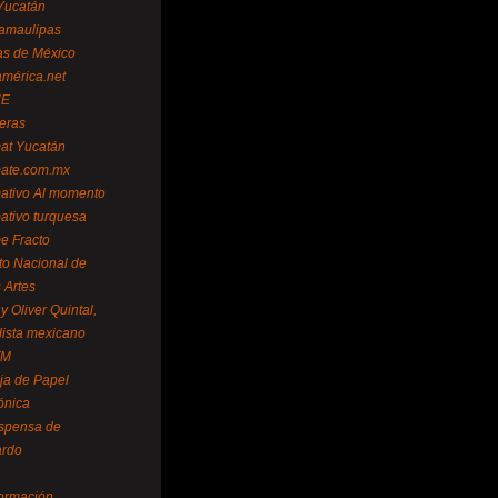
Yucatán
amaulipas
as de México
américa.net
NE
teras
mat Yucatán
mate.com.mx
mativo Al momento
mativo turquesa
me Fracto
uto Nacional de
 Artes
 Oliver Quintal,
dista mexicano
FM
ja de Papel
ónica
spensa de
ardo
formación