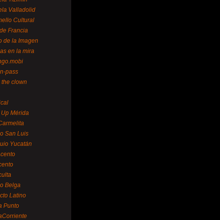
la Valladolid
ello Cultural
de Francia
o de la Imagen
as en la mira
ngo.mobi
n-pass
 the clown
ical
 Up Mérida
Carmelita
o San Luis
uio Yucatán
cento
cento
ulta
o Belga
cto Latino
a Punto
aCorriente