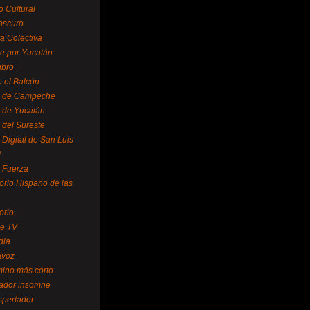
o Cultural
oscuro
ra Colectiva
e por Yucatán
ubro
 el Balcón
o de Campeche
o de Yucatán
 del Sureste
 Digital de San Luis
í
o Fuerza
torio Hispano de las
orio
se TV
dia
avoz
mino más corto
rador insomne
spertador