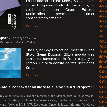
La Fundación Cultural Macay A.C. a través
Art C
de su Programa Punto de Encuentro, en
Arte a
colaboración con Grupo Editorial
Arte e
Multimedios presentan: Primer
Arte 
conservatorio artesme...
Arte y
Ver más
Arte y
Artes 
Artica
oject
20 de Mayo de 2014
Artícu
 Wherevent, Yucatan Today
Artisti
The Crying Boy Project de Christian Núñez
Avant
(Rojo Siena Editorial, 2014) aborda tres
BB M
temas fundamentales: la fe, la culpa y el
Bolet
perdón. La obra consta de tres secciones
Bueno
&m...
Cable
Ver más
Cactu
Calle
arcía Ponce-Macay ingresa al Google Art Project
Calle
14
Calle
n y circo, Artículo 7, Boletín México, Calle México.com, Club Carmelita,
Cambi
io de Yucatán, El Norte, Iberoamérica.net, La Pauta informativa , La
Canal
, Mural, Noticias MVS, NTR Zacatecas, Once Noticias, Origama, Periódico
Cande