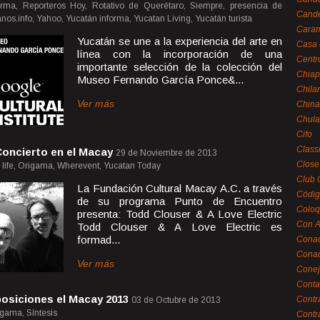
rma, Reporteros Hoy, Rotativo de Querétaro, Siempre, presencia de
Cande
nos.info, Yahoo, Yucatán informa, Yucatan Living, Yucatán turista
Caram
Yucatán se une a la experiencia del arte en
Casa 
línea con la incorporación de una
Centr
importante selección de la colección del
Chiap
Museo Fernando García Ponce&...
Chila
Ver más
China
Chula
Cifo
Class
oncierto en el Macay
29 de Noviembre de 2013
Close
 life, Origama, Wherevent, Yucatan Today
Club 
La Fundación Cultural Macay A.C. a través
Códig
de su programa Punto de Encuentro
Coloq
presenta: Todd Clouser & A Love Electric
Con A
Todd Clouser & A Love Electric es
formad...
Cona
Conac
Ver más
Conej
Conta
posiciones el Macay 2013
Contr
03 de Octubre de 2013
rigama, Síntesis
Contr