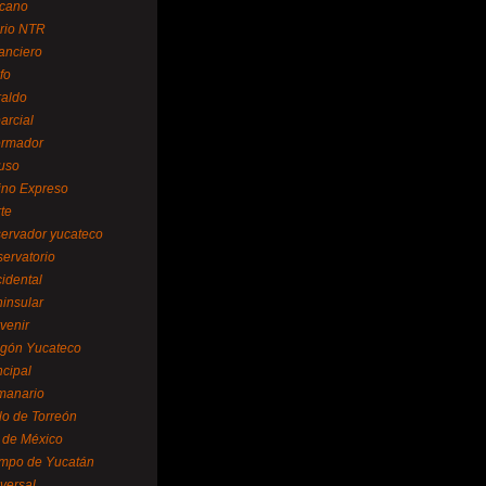
cano
ario NTR
nanciero
fo
raldo
arcial
formador
ruso
tino Expreso
te
servador yucateco
servatorio
cidental
ninsular
venir
egón Yucateco
ncipal
manario
lo de Torreón
l de México
empo de Yucatán
versal