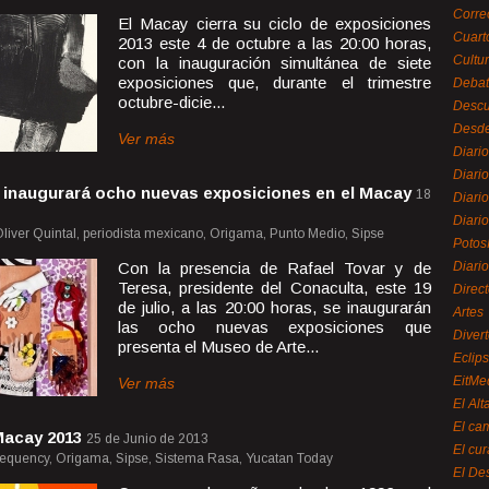
Corre
El Macay cierra su ciclo de exposiciones
Cuart
2013 este 4 de octubre a las 20:00 horas,
Cultu
con la inauguración simultánea de siete
exposiciones que, durante el trimestre
Debat
octubre-dicie...
Desc
Desde
Ver más
Diari
Diari
 inaugurará ocho nuevas exposiciones en el Macay
18
Diario
Diario
liver Quintal, periodista mexicano, Origama, Punto Medio, Sipse
Potos
Con la presencia de Rafael Tovar y de
Diari
Teresa, presidente del Conaculta, este 19
Direc
de julio, a las 20:00 horas, se inaugurarán
Artes
las ocho nuevas exposiciones que
Divert
presenta el Museo de Arte...
Eclip
EitMe
Ver más
El Alt
El ca
Macay 2013
25 de Junio de 2013
El cu
requency, Origama, Sipse, Sistema Rasa, Yucatan Today
El De