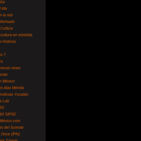
uba
l día
n la red
Informado
 Cultura
 cultura en rebeldía
e Historia
lo 7
cs
 music news
undo
ín México
s días Mérida
noticias Yucatán
s Lab
 55
 60 SIPSE
 México.com
o del Sureste
 Once (IPN)
la Tizimín