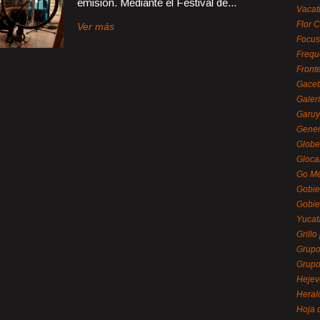
emisión. Mediante el Festival de...
Vacat
Flor C
Ver más
Focus
Frequ
Front
Gacet
Galerí
Garu
Gener
Globe
Gloca
Go Mé
Gobie
Gobie
Yucat
Grillo
Grupo
Grupo
Hejev
Heral
Hoja 