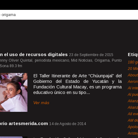
›
origama
n el uso de recursos digitales
Etiq
23 de Septiembre de 2015
nny Oliver Quintal, periodista mexicano, Mid Noticias, Origama, Punto
180 g
 Sona 89.3 fm
20 Mi
El Taller Itinerante de Arte “Chúunpajal” del
About
Gobierno del Estado de Yucatán y la
Aeron
Fundación Cultural Macay, es un programa
Al int
educativo único en su tipo...
Al pue
Alian
Ver más
Alian
All ev
AM de
orio artesmerida.com
14 de Agosto de 2014
Apol
Ariste