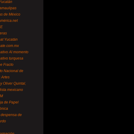
Yucatán
amaulipas
as de México
américa.net
NE
teras
mat Yucatán
mate.com.mx
mativo Al momento
mativo turquesa
me Fracto
uto Nacional de
 Artes
 Oliver Quintal,
dista mexicano
FM
ja de Papel
ónica
 despensa de
ardo
formación