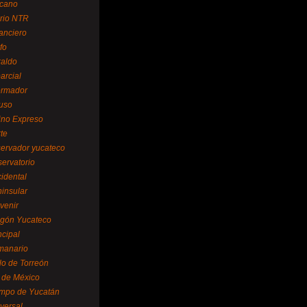
cano
ario NTR
nanciero
fo
raldo
arcial
formador
ruso
tino Expreso
te
servador yucateco
servatorio
cidental
ninsular
venir
egón Yucateco
ncipal
manario
lo de Torreón
l de México
empo de Yucatán
versal