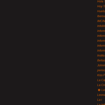
Hola 
Hoy T
Huell
Ibero
IMCI
Infolli
Infor
Infór
Infor
Infor
Infor
Instit
Bellas
Johnny
perio
Kiss 
La Ca
La Cr
La
Leon
La i
La In