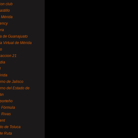
ion club
astillo
 Mérida
ency
era
a de Guanajuato
a Virtual de Mérida
yo
accion 21
dia
l
rida
rno de Jalisco
rno del Estado de
án
 porteño
 Fórmula
 Rivas
ent
do de Toluca
de Ruta