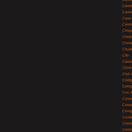
Cande
Caram
Casa 
Centr
Chiap
Chila
China
Chula
Cifo
Class
Close
Club 
Códig
Coloq
Con A
Cona
Conac
Conej
Conta
Contr
Contr