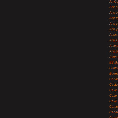
Art C
Arte a
Arte e
Arte 
Arte y
Arte y
Artes 
Artica
Artícu
Artisti
Avant
BB M
Bolet
Bueno
Cable
Cactu
Calle
Calle
Calle
Cambi
Canal
Cande