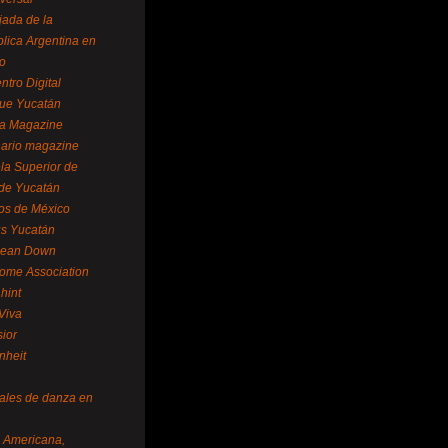
ada de la
lica Argentina en
o
ntro Digital
ue Yucatán
a Magazine
ario magazine
la Superior de
 de Yucatán
os de México
us Yucatán
pean Down
ome Association
hint
Viva
sior
nheit
vales de danza en
a Americana,