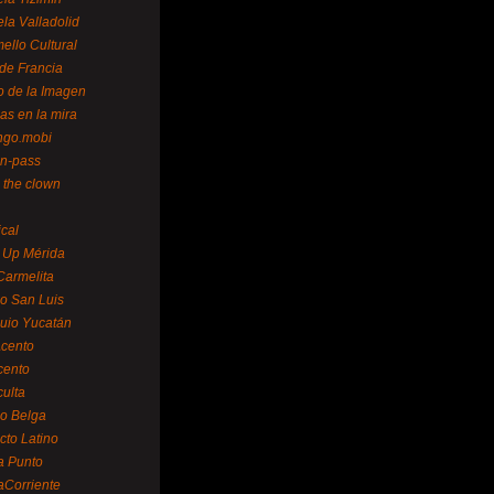
la Valladolid
ello Cultural
de Francia
o de la Imagen
as en la mira
ngo.mobi
n-pass
 the clown
ical
 Up Mérida
Carmelita
o San Luis
uio Yucatán
cento
cento
ulta
o Belga
cto Latino
a Punto
aCorriente