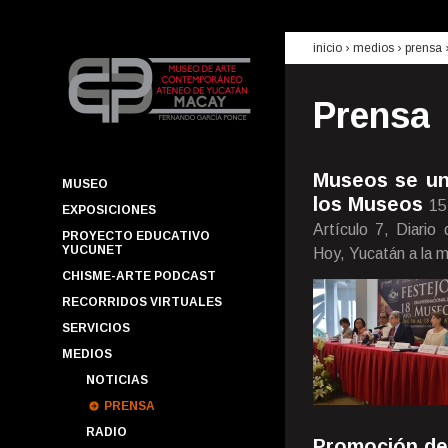
inicio
› medios ›
prensa
Prensa
Museos se une
MUSEO
los Museos
15
EXPOSICIONES
Artículo 7, Diario
PROYECTO EDUCATIVO
YUCUNET
Hoy, Yucatán a la 
CHISME-ARTE PODCAST
RECORRIDOS VIRTUALES
SERVICIOS
MEDIOS
NOTICIAS
PRENSA
RADIO
Promoción del 