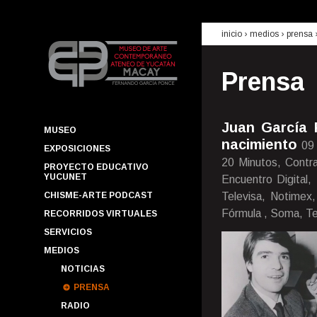
inicio
› medios ›
prensa
Prensa
Juan García 
MUSEO
nacimiento
09
EXPOSICIONES
20 Minutos, Contra
PROYECTO EDUCATIVO
YUCUNET
Encuentro Digital,
CHISME-ARTE PODCAST
Televisa, Notimex
Fórmula , Soma, Te
RECORRIDOS VIRTUALES
SERVICIOS
MEDIOS
NOTICIAS
PRENSA
RADIO