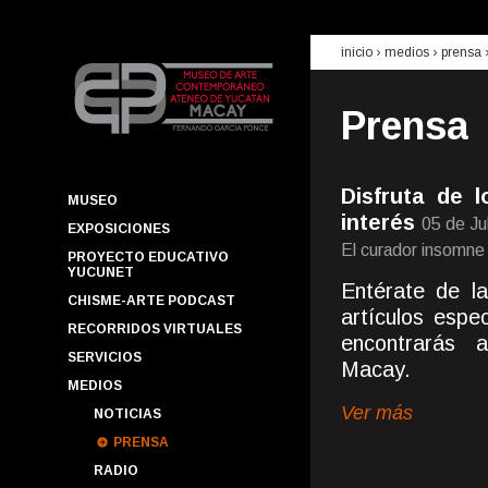
inicio
› medios ›
prensa
Prensa
Disfruta de 
MUSEO
interés
05 de Ju
EXPOSICIONES
El curador insomne
PROYECTO EDUCATIVO
YUCUNET
Entérate de la
CHISME-ARTE PODCAST
artículos espe
RECORRIDOS VIRTUALES
encontrarás 
SERVICIOS
Macay.
MEDIOS
Ver más
NOTICIAS
PRENSA
RADIO