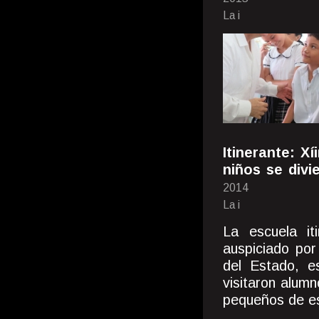
La i
Itinerante: Xí
niños se divi
2014
La i
La escuela it
auspiciado por
del Estado, e
visitaron alumn
pequeños de es