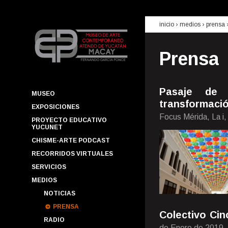
inicio
› medios ›
prensa
Prensa
Pasaje de 
MUSEO
transformaci
EXPOSICIONES
Focus Mérida, La i
PROYECTO EDUCATIVO
YUCUNET
CHISME-ARTE PODCAST
RECORRIDOS VIRTUALES
SERVICIOS
MEDIOS
NOTICIAS
PRENSA
Colectivo Cin
RADIO
de Enero de 2019