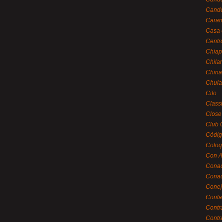
Cande
Caram
Casa 
Centr
Chiap
Chila
China
Chula
Cifo
Class
Close
Club 
Códig
Coloq
Con A
Cona
Conac
Conej
Conta
Contr
Contr