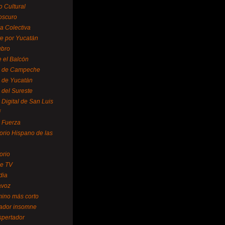
o Cultural
oscuro
ra Colectiva
e por Yucatán
ubro
 el Balcón
o de Campeche
o de Yucatán
 del Sureste
 Digital de San Luis
í
o Fuerza
torio Hispano de las
orio
se TV
dia
avoz
mino más corto
rador insomne
spertador