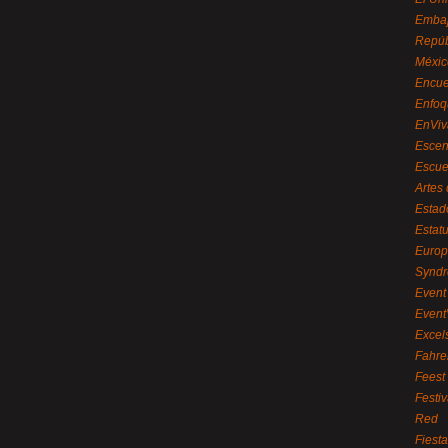
Embaj
Repúb
Méxic
Encue
Enfoq
EnViv
Escen
Escue
Artes
Estad
Estat
Euro
Syndr
Event 
Event
Excel
Fahre
Feest
Festi
Red
Fiest