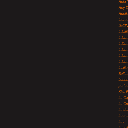
Hola 
Hoy T
Huell
Ibero
IMCI
Infolli
Infor
Infór
Infor
Infor
Infor
Instit
Bellas
Johnny
perio
Kiss 
La Ca
La Cr
La de
Leon
La i
La In