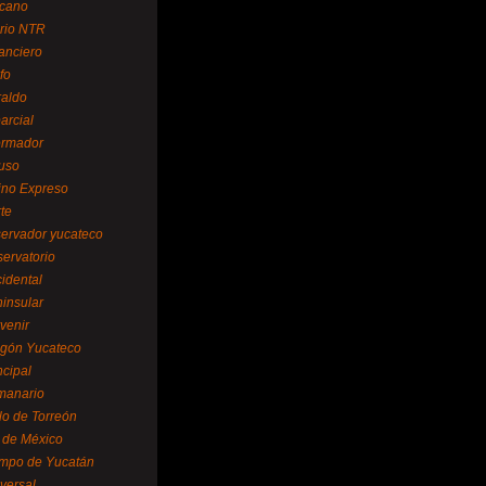
cano
ario NTR
nanciero
fo
raldo
arcial
formador
ruso
tino Expreso
te
servador yucateco
servatorio
cidental
ninsular
venir
egón Yucateco
ncipal
manario
lo de Torreón
l de México
empo de Yucatán
versal