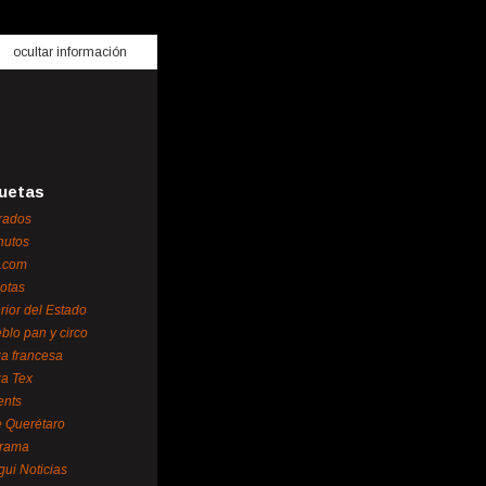
ocultar información
uetas
rados
nutos
.com
otas
erior del Estado
blo pan y circo
za francesa
za Tex
ents
 Querétaro
orama
gui Noticias