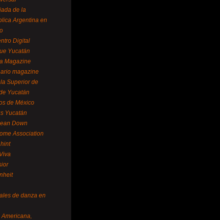
ada de la
lica Argentina en
o
ntro Digital
ue Yucatán
a Magazine
ario magazine
la Superior de
 de Yucatán
os de México
us Yucatán
pean Down
ome Association
hint
Viva
sior
nheit
vales de danza en
a Americana,