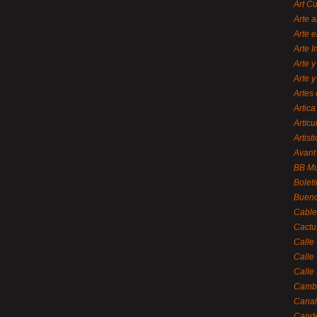
Art C
Arte a
Arte e
Arte 
Arte y
Arte y
Artes 
Artica
Artícu
Artisti
Avant
BB M
Bolet
Bueno
Cable
Cactu
Calle
Calle
Calle
Cambi
Canal
Cande