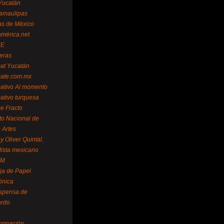
Yucatán
amaulipas
as de México
américa.net
NE
teras
mat Yucatán
mate.com.mx
mativo Al momento
mativo turquesa
me Fracto
uto Nacional de
 Artes
 Oliver Quintal,
dista mexicano
FM
ja de Papel
ónica
spensa de
ardo
formación