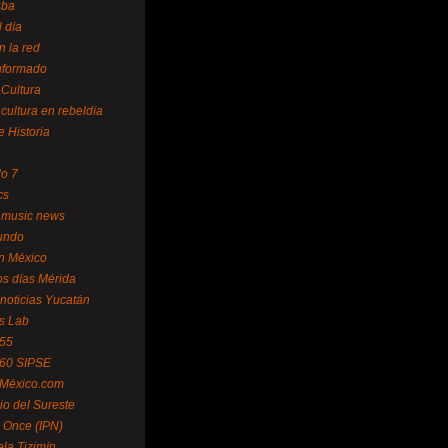
uba
l día
n la red
Informado
 Cultura
 cultura en rebeldía
e Historia
lo 7
cs
 music news
undo
ín México
s días Mérida
noticias Yucatán
s Lab
 55
 60 SIPSE
 México.com
o del Sureste
 Once (IPN)
la Tizimín