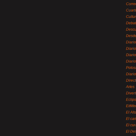
Corre
Cuart
Cultu
Debat
Desc
Desde
Diari
Diari
Diario
Diario
Potos
Diari
Direc
Artes
Divert
Eclip
EitMe
El Alt
El ca
El cu
El De