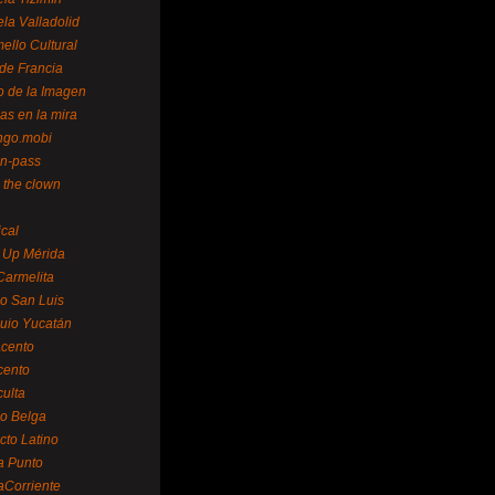
la Valladolid
ello Cultural
de Francia
o de la Imagen
as en la mira
ngo.mobi
n-pass
 the clown
ical
 Up Mérida
Carmelita
o San Luis
uio Yucatán
cento
cento
ulta
o Belga
cto Latino
a Punto
aCorriente