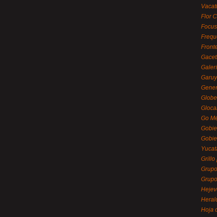
Vacat
Flor C
Focus
Frequ
Front
Gacet
Galerí
Garu
Gener
Globe
Gloca
Go Mé
Gobie
Gobie
Yucat
Grillo
Grupo
Grupo
Hejev
Heral
Hoja 