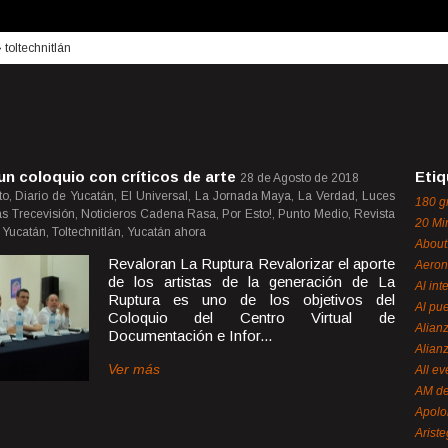
›
toltechnitlán
un coloquio con críticos de arte
Etiq
28 de Agosto de 2018
o, Diario de Yucatán, El Universal, La Jornada Maya, La Verdad, Luces
180 g
cias Trecevisión, Noticieros Cadena Rasa, Por Esto!, Punto Medio, Revista
20 Mi
Yucatán, Toltechnitlán, Yucatán ahora
About
Revaloran La Ruptura Revalorizar el aporte
Aeron
de los artistas de la generación de La
Al int
Ruptura es uno de los objetivos del
Al pue
Coloquio del Centro Virtual de
Alian
Documentación e Infor...
Alian
Ver más
All ev
AM de
Apol
Ariste