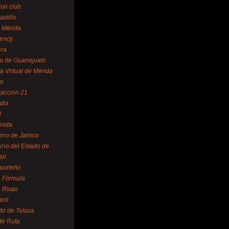
ion club
astillo
 Mérida
ency
era
a de Guanajuato
a Virtual de Mérida
yo
accion 21
dia
l
rida
rno de Jalisco
rno del Estado de
án
 porteño
 Fórmula
 Rivas
ent
do de Toluca
de Ruta