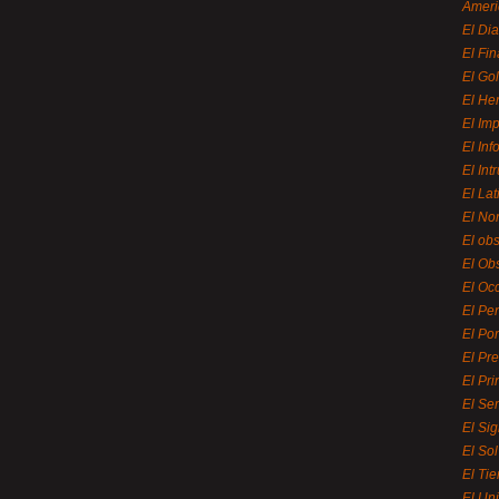
Ameri
El Di
El Fi
El Gol
El He
El Imp
El In
El Int
El La
El Nor
El ob
El Ob
El Oc
El Pe
El Por
El Pr
El Pri
El Se
El Sig
El So
El Ti
El Uni