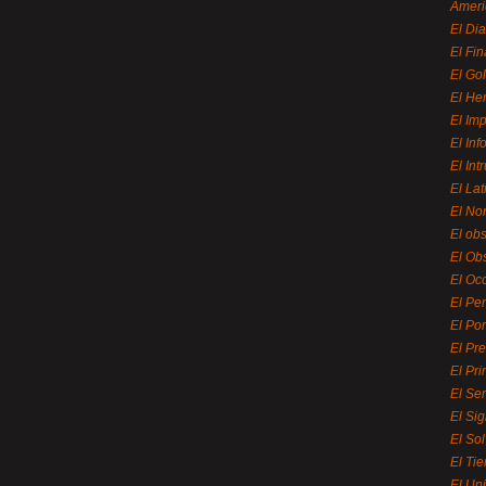
Ameri
El Di
El Fi
El Gol
El He
El Imp
El In
El Int
El La
El Nor
El ob
El Ob
El Oc
El Pe
El Por
El Pr
El Pri
El Se
El Sig
El So
El Ti
El Uni