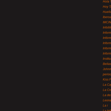
Hola 
Hoy T
Huell
Ibero
IMCI
Infolli
Infor
Infór
Infor
Infor
Infor
Instit
Bellas
Johnny
perio
Kiss 
La Ca
La Cr
La de
Leon
La i
La In