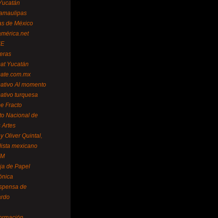
Yucatán
amaulipas
as de México
américa.net
NE
teras
mat Yucatán
mate.com.mx
mativo Al momento
mativo turquesa
me Fracto
uto Nacional de
 Artes
 Oliver Quintal,
dista mexicano
FM
ja de Papel
ónica
spensa de
ardo
formación