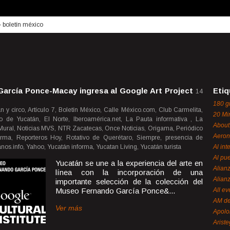
›
boletín méxico
arcía Ponce-Macay ingresa al Google Art Project
Etiq
14
180 g
n y circo, Artículo 7, Boletín México, Calle México.com, Club Carmelita,
20 Mi
io de Yucatán, El Norte, Iberoamérica.net, La Pauta informativa , La
About
, Mural, Noticias MVS, NTR Zacatecas, Once Noticias, Origama, Periódico
Aeron
rma, Reporteros Hoy, Rotativo de Querétaro, Siempre, presencia de
nos.info, Yahoo, Yucatán informa, Yucatan Living, Yucatán turista
Al int
Al pue
Yucatán se une a la experiencia del arte en
Alian
línea con la incorporación de una
Alian
importante selección de la colección del
Museo Fernando García Ponce&...
All ev
AM de
Ver más
Apol
Ariste