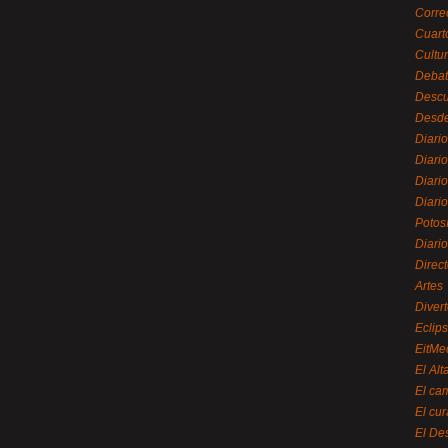
Corre
Cuart
Cultu
Debat
Desc
Desde
Diari
Diari
Diario
Diario
Potos
Diari
Direc
Artes
Divert
Eclip
EitMe
El Alt
El ca
El cu
El De