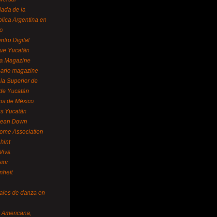
ada de la
lica Argentina en
o
ntro Digital
ue Yucatán
a Magazine
ario magazine
la Superior de
 de Yucatán
os de México
us Yucatán
pean Down
ome Association
hint
Viva
sior
nheit
vales de danza en
a Americana,