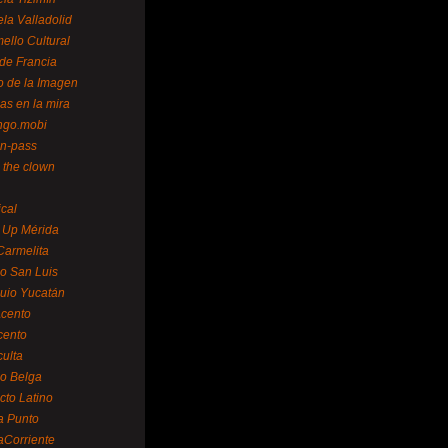
la Valladolid
ello Cultural
de Francia
o de la Imagen
as en la mira
ngo.mobi
n-pass
 the clown
ical
 Up Mérida
Carmelita
o San Luis
uio Yucatán
cento
cento
ulta
o Belga
cto Latino
a Punto
aCorriente