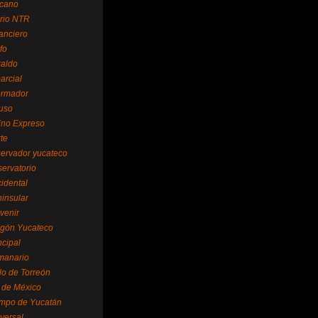
cano
ario NTR
nanciero
fo
raldo
arcial
formador
ruso
tino Expreso
te
servador yucateco
servatorio
cidental
ninsular
venir
egón Yucateco
ncipal
manario
lo de Torreón
l de México
empo de Yucatán
versal