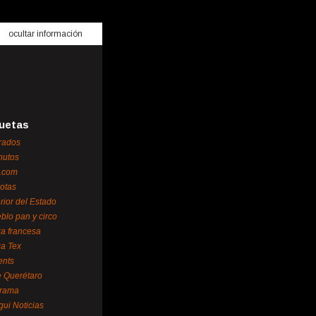
ocultar información
uetas
rados
nutos
.com
otas
erior del Estado
blo pan y circo
za francesa
za Tex
ents
 Querétaro
orama
gui Noticias