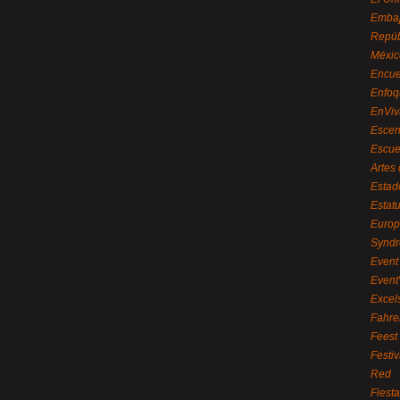
Embaj
Repúb
Méxic
Encue
Enfoq
EnViv
Escen
Escue
Artes
Estad
Estat
Euro
Syndr
Event 
Event
Excel
Fahre
Feest
Festi
Red
Fiest