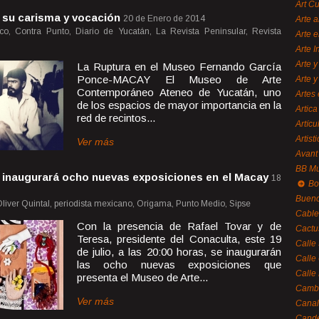
Art C
 su carisma y vocación
20 de Enero de 2014
Arte a
ico, Contra Punto, Diario de Yucatán, La Revista Peninsular, Revista
Arte e
Arte 
Arte y
La Ruptura en el Museo Fernando García
Ponce-MACAY El Museo de Arte
Arte y
Contemporáneo Ateneo de Yucatán, uno
Artes 
de los espacios de mayor importancia en la
Artica
red de recintos...
Artícu
Artisti
Ver más
Avant
BB M
 inaugurará ocho nuevas exposiciones en el Macay
18
Bo
Bueno
liver Quintal, periodista mexicano, Origama, Punto Medio, Sipse
Cable
Con la presencia de Rafael Tovar y de
Cactu
Teresa, presidente del Conaculta, este 19
Calle
de julio, a las 20:00 horas, se inaugurarán
Calle
las ocho nuevas exposiciones que
Calle
presenta el Museo de Arte...
Cambi
Ver más
Canal
Cande