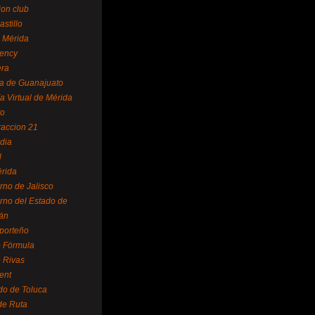
ion club
astillo
 Mérida
ency
era
a de Guanajuato
a Virtual de Mérida
yo
accion 21
dia
l
rida
rno de Jalisco
rno del Estado de
án
 porteño
 Fórmula
 Rivas
ent
do de Toluca
de Ruta