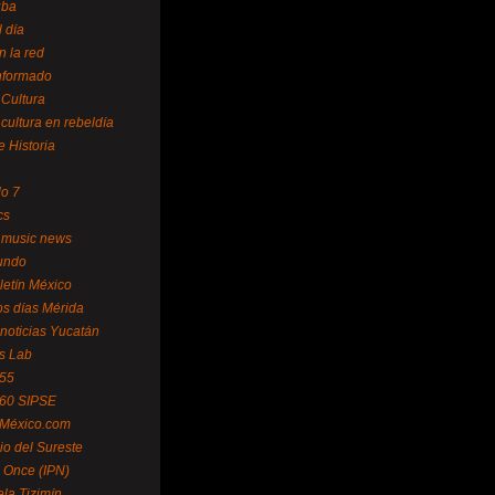
uba
l día
n la red
Informado
 Cultura
 cultura en rebeldía
e Historia
lo 7
cs
 music news
undo
letín México
s días Mérida
noticias Yucatán
s Lab
 55
 60 SIPSE
 México.com
o del Sureste
 Once (IPN)
la Tizimín