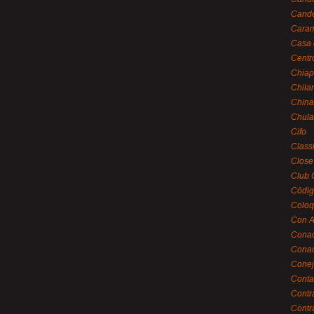
Cande
Caram
Casa 
Centr
Chiap
Chila
China
Chula
Cifo
Class
Close
Club 
Códig
Coloq
Con A
Cona
Conac
Conej
Conta
Contr
Contr