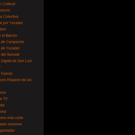
o Cultural
oscuro
ra Colectiva
e por Yucatán
ubro
 el Balcón
o de Campeche
o de Yucatán
 del Sureste
 Digital de San Luis
í
o Fuerza
torio Hispano de las
orio
se TV
dia
avoz
mino más corto
rador insomne
spertador