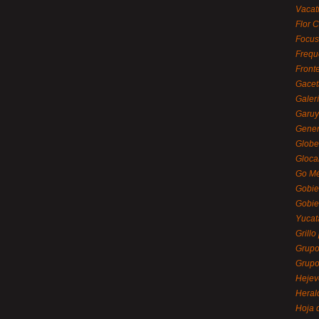
Vacat
Flor C
Focus
Frequ
Front
Gacet
Galerí
Garu
Gener
Globe
Gloca
Go Mé
Gobie
Gobie
Yucat
Grillo
Grupo
Grupo
Hejev
Heral
Hoja 