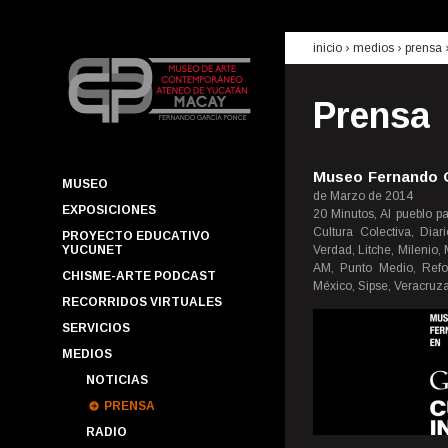
inicio
› medios ›
prensa
Prensa
Museo Fernando G
MUSEO
de Marzo de 2014
EXPOSICIONES
20 Minutos, Al pueblo pa
Cultura Colectiva, Diar
PROYECTO EDUCATIVO
YUCUNET
Verdad, Litche, Milenio
AM, Punto Medio, Refo
CHISME-ARTE PODCAST
México, Sipse, Veracruza
RECORRIDOS VIRTUALES
SERVICIOS
MEDIOS
NOTICIAS
PRENSA
RADIO