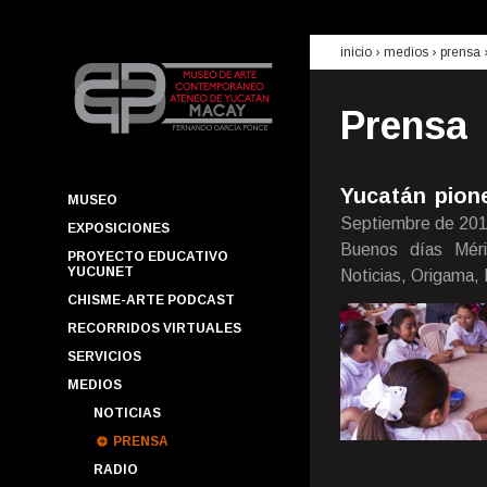
inicio
› medios ›
prensa
Prensa
Yucatán pione
MUSEO
Septiembre de 20
EXPOSICIONES
Buenos días Mérid
PROYECTO EDUCATIVO
YUCUNET
Noticias, Origama,
CHISME-ARTE PODCAST
RECORRIDOS VIRTUALES
SERVICIOS
MEDIOS
NOTICIAS
PRENSA
RADIO