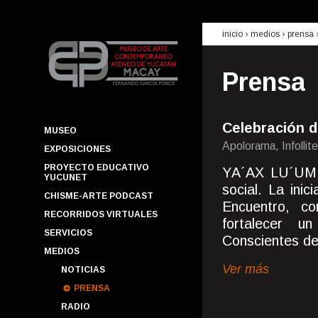
inicio
› medios ›
prensa
Prensa
Celebración d
MUSEO
Apolorama, Infollit
EXPOSICIONES
PROYECTO EDUCATIVO
YA´AX LU´UM e
YUCUNET
social. La ini
CHISME-ARTE PODCAST
Encuentro, co
RECORRIDOS VIRTUALES
fortalecer 
SERVICIOS
Conscientes de 
MEDIOS
Ver más
NOTICIAS
PRENSA
RADIO